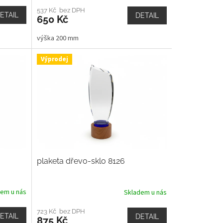
537 Kč bez DPH
ETAIL
DETAIL
650 Kč
výška 200 mm
Výprodej
plaketa dřevo-sklo 8126
dem u nás
Skladem u nás
723 Kč bez DPH
ETAIL
DETAIL
875 Kč