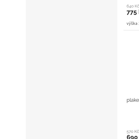
640 K
775
výška
plake
570 K
690