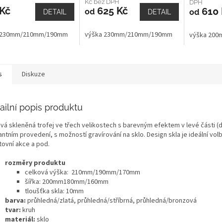
Kč bez DPH
DPH
 Kč
625 Kč
610 
od
od
DETAIL
DETAIL
 230mm/210mm/190mm
výška 230mm/210mm/190mm
výška 20
s
Diskuze
ailní popis produktu
vá skleněná trofej ve třech velikostech s barevným efektem v levé části (d
ntním provedení, s možností gravírování na sklo. Design skla je ideální vo
tovní akce a pod.
rozměry produktu
celková výška: 210mm/190mm/170mm
šířka: 200mm180mm/160mm
tloušťka skla: 10mm
barva:
průhledná/zlatá, průhledná/stříbrná, průhledná/bronzová
tvar:
kruh
materiál:
sklo