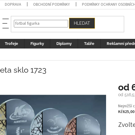
DOPRAVA
OBCHODNÍ PODMÍNKY
PODMÍNKY OCHRANY OSOBNÍC
HLEDAT
Trofeje
Figurky
Diplomy
Talíře
Reklamní před
eta sklo 1723
od
od
516,5
Měrná
Nejnižší 
cena:
Kč625,00
Zvolt