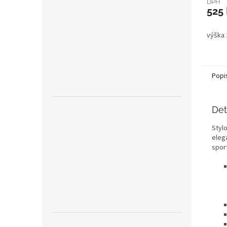
DPH
525
výška
Popi
Det
Stylo
elega
spor