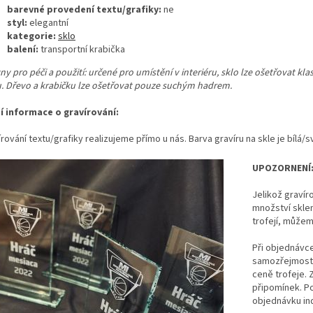
barevné provedení textu/grafiky:
ne
styl:
elegantní
kategorie:
sklo
balení:
transportní krabička
y pro péči a použití: určené pro umístění v interiéru, sklo lze ošetřovat kl
u. Dřevo a krabičku lze ošetřovat pouze suchým hadrem.
ší informace o gravírování:
rování textu/grafiky realizujeme přímo u nás. Barva gravíru na skle je bílá/s
UPOZORNENÍ
Jelikož gravír
množství skle
trofejí, může
Při objednávce 
samozřejmostí 
ceně trofeje. 
připomínek. P
objednávku in