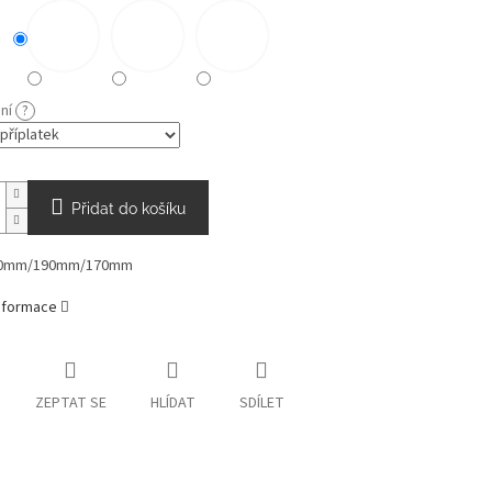
ání
?
Přidat do košíku
10mm/190mm/170mm
informace
ZEPTAT SE
HLÍDAT
SDÍLET