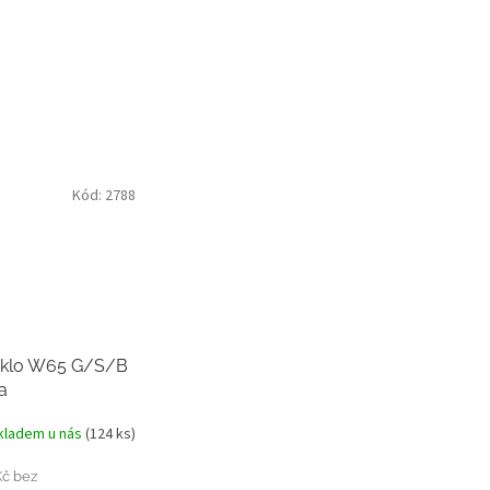
Kód:
2788
 sklo W65 G/S/B
a
kladem u nás
(124 ks)
Kč bez