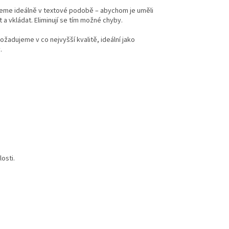
eme ideálně v textové podobě – abychom je uměli
 a vkládat. Eliminují se tím možné chyby.
ožadujeme v co nejvyšší kvalitě, ideální jako
.
osti.