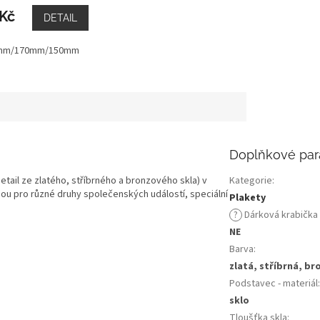
Kč
DETAIL
0mm/170mm/150mm
Doplňkové par
etail ze zlatého, stříbrného a bronzového skla) v
Kategorie
:
lbou pro různé druhy společenských událostí, speciální
Plakety
?
Dárková krabička
NE
Barva
:
zlatá, stříbrná, br
Podstavec - materiál
:
sklo
Tloušťka skla
: