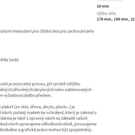
10 mm
Výška skla
:
170 mm, 190 mm, 2
asickými metodami pro čištění skla pro zachování jeho
větle šedá.
:
ování je nezvratný proces, při výrobě většího
něných/dřevěných/akrylových nebo sublimovaných
me vyžadovat platbu předem.
plaket (ze skla, dřeva, akrylu, plastu...) je
návrh zaslaný mailem ke schválení, který je zahrnut v
Zdarma je také 1 opravný návrh na základě vašich
okud návrh upravujeme několikanásobně, posuzujeme
dividuálne a grafické práce mohou být zpoplatněny.