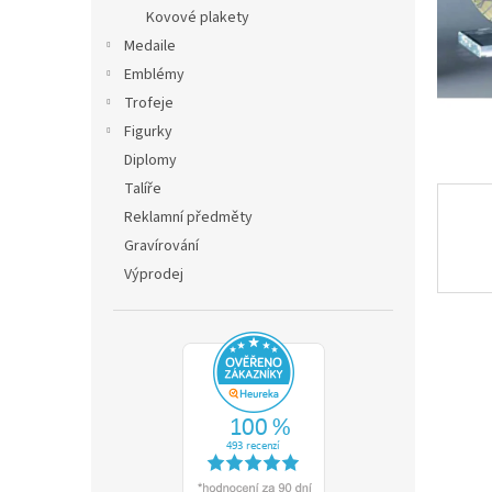
n
Kovové plakety
e
Medaile
l
Emblémy
Trofeje
Figurky
Diplomy
Talíře
Reklamní předměty
Gravírování
Výprodej