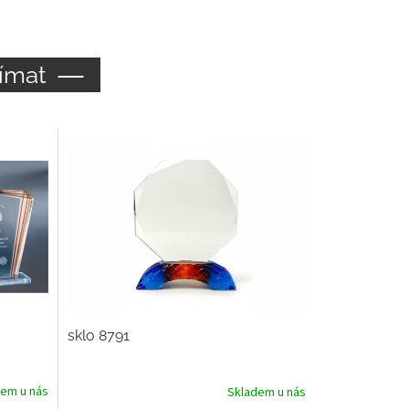
ímat
sklo 8791
dem u nás
Skladem u nás