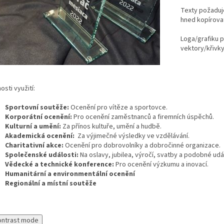
Texty požaduj
hned kopírovat
Loga/grafiku p
vektory/křivky
sti využití:
Sportovní soutěže:
Ocenění pro vítěze a sportovce.
Korporátní ocenění:
Pro ocenění zaměstnanců a firemních úspěchů.
Kulturní a umění:
Za přínos kultuře, umění a hudbě.
Akademická ocenění:
Za výjimečné výsledky ve vzdělávání.
Charitativní akce:
Ocenění pro dobrovolníky a dobročinné organizace.
Společenské události:
Na oslavy, jubilea, výročí, svatby a podobné udál
Vědecké a technické konference:
Pro ocenění výzkumu a inovací.
Humanitární a environmentální ocenění
Regionální a místní soutěže
ontrast mode