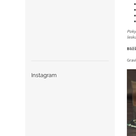
Pokyn
lesk
Bliž
Graví
Instagram