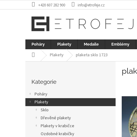
Přejít
+420 607 282 900
info@etrofeje.cz
na
obsah
Poháry
Plakety
Medaile
Emblémy
Domů
Plakety
plaketa sklo 1723
P
plak
o
Přeskočit
s
kategorie
Kategorie
t
r
Poháry
a
Plakety
n
Sklo
n
í
Dřevěné plakety
p
Plakety v krabičce
a
Ozdobné krabičky