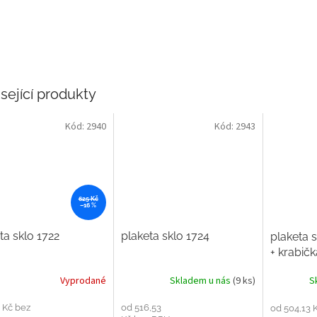
sející produkty
Kód:
2940
Kód:
2943
625 Kč
–16 %
ta sklo 1722
plaketa sklo 1724
plaketa
+ krabičk
Vyprodané
Skladem u nás
(9 ks)
S
 Kč bez
od 516,53
od 504,13 