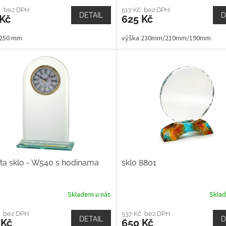
č bez DPH
517 Kč bez DPH
DETAIL
D
 Kč
625 Kč
 250 mm
výška 230mm/210mm/190mm
ta sklo - W540 s hodinama
sklo 8801
Skladem u nás
Skla
č bez DPH
537 Kč bez DPH
DETAIL
D
 Kč
650 Kč