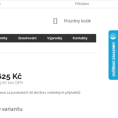
H ÚDAJŮ
FOTOGALERIE
KONTAKTY
Přihlášení
REKLAMACE
DŮLEŽI
NÁKUPNÍ
Prázdný košík
KOŠÍK
měty
Gravírování
Výprodej
Kontakty
Blog
625 Kč
3 Kč
bez DPH
cena za posledních 30 dní (bez volitelných příplatků):
e variantu