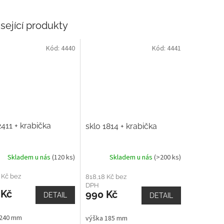
sející produkty
Kód:
4440
Kód:
4441
2411 + krabička
sklo 1814 + krabička
Skladem u nás
(120 ks)
Skladem u nás
(>200 ks)
 Kč bez
818,18 Kč bez
DPH
 Kč
990 Kč
DETAIL
DETAIL
 240 mm
výška 185 mm