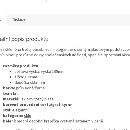
s
Diskuze
ailní popis produktu
ová skleněná trofej působí velmi elegantně s černým plastovým podstavcem,
lní volbou pro různé druhy společenských událostí, speciální sportovní akce
rozměry produktu
celková výška: výška 195mm
šířka: 180mm
tloušťka skla: mm
barva:
průhledná/černá
tvar:
kruh
materiál:
sklo/tvrzený plast
barevné provedení textu/grafiky:
ne
styl:
elegantní
kategorie:
sklo
balení:
modrá ozdobní krabička vystlaná saténem v ceně