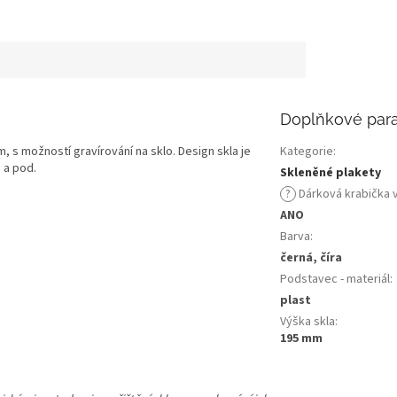
Doplňkové par
 s možností gravírování na sklo. Design skla je
Kategorie
:
 a pod.
Skleněné plakety
?
Dárková krabička 
ANO
Barva
:
černá, číra
Podstavec - materiál
:
plast
Výška skla
:
195 mm