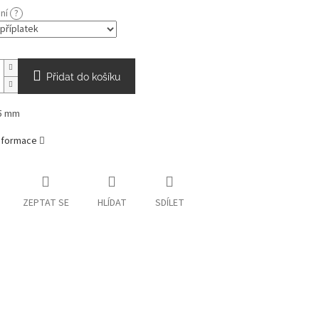
ání
?
Přidat do košíku
5 mm
informace
ZEPTAT SE
HLÍDAT
SDÍLET