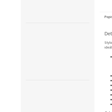
Popi
Det
Styl
ideá