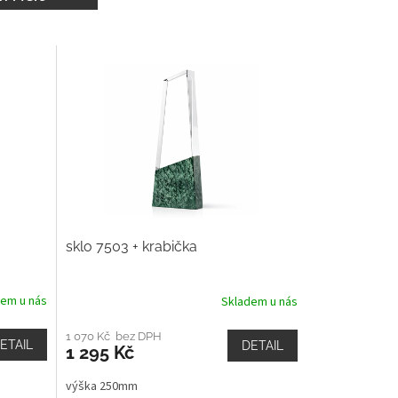
sklo 7503 + krabička
dem u nás
Skladem u nás
1 070 Kč bez DPH
ETAIL
DETAIL
1 295 Kč
výška 250mm