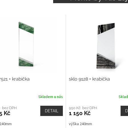
7521 + krabička
sklo 9128 + krabička
Skladem u nás
Skla
č bez DPH
950 Kč bez DPH
DETAIL
D
5 Kč
1 150 Kč
 240mm
výška 240mm