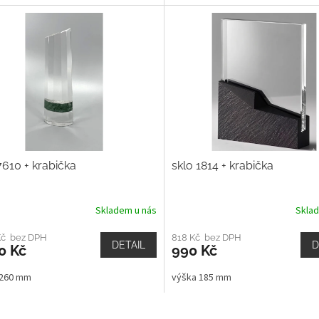
7610 + krabička
sklo 1814 + krabička
Skladem u nás
Skla
Kč bez DPH
818 Kč bez DPH
DETAIL
D
0 Kč
990 Kč
 260 mm
výška 185 mm