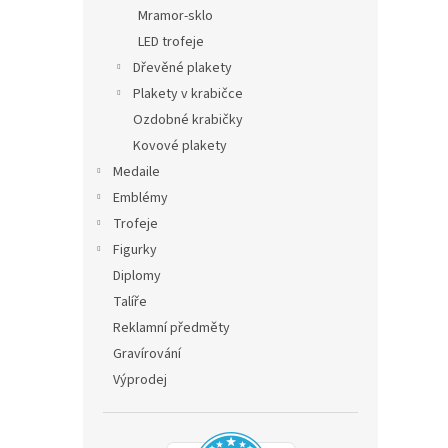
n
Mramor-sklo
e
LED trofeje
l
Dřevěné plakety
Plakety v krabičce
Ozdobné krabičky
Kovové plakety
Medaile
Emblémy
Trofeje
Figurky
Diplomy
Talíře
Reklamní předměty
Gravírování
Výprodej