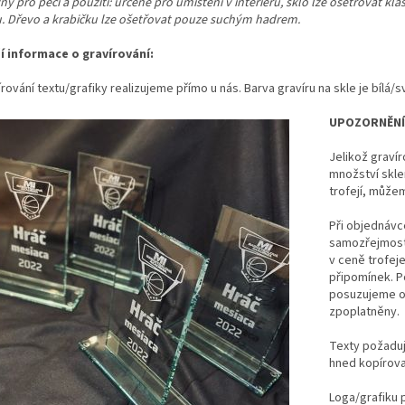
y pro péči a použití: určené pro umístění v interiéru, sklo lze ošetřovat kl
u. Dřevo a krabičku lze ošetřovat pouze suchým hadrem.
ší informace o gravírování:
rování textu/grafiky realizujeme přímo u nás. Barva gravíru na skle je bílá/s
UPOZORNĚNÍ
Jelikož gravír
množství skl
trofejí, může
Při objednávce 
samozřejmostí
v ceně trofej
připomínek. 
posuzujeme ob
zpoplatněny.
Texty požaduj
hned kopírovat
Loga/grafiku p