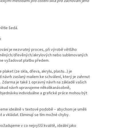
asickými metodami pro čištění skla pro zachování jeho
větle šedá.
:
ování je nezvratný proces, při výrobě většího
eněných/dřevěných/akrylových nebo sublimovaných
me vyžadovat platbu předem.
plaket (ze skla, dřeva, akrylu, plastu...) je
 návrh zaslaný mailem ke schválení, který je zahrnut
e. Zdarma je také 1 opravný návrh na základě vašich
Pokud návrh upravujeme několikanásobně,
jednávku individuálne a grafické práce mohou být
eme ideálně v textové podobě – abychom je uměli
 a vkládat. Eliminují se tím možné chyby.
ožadujeme v co nejvyšší kvalitě, ideální jako