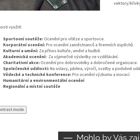
vektory/křivk
sti využití:
Sportovní soutěže:
Ocenění pro vítěze a sportovce.
Korporátní ocenění:
Pro ocenění zaměstnanců a firemních úspěchů.
Kulturní a umění:
Za přínos kultuře, umění a hudbě.
Akademická ocenění:
Za výjimečné výsledky ve vzdělávání.
Charitativní akce:
Ocenění pro dobrovolníky a dobročinné organizace.
Společenské události:
Na oslavy, jubilea, výročí, svatby a podobné udál
Vědecké a technické konference:
Pro ocenění výzkumu a inovací.
Humanitární a environmentální ocenění
Regionální a místní soutěže
ontrast mode
Mohlo by Vás zaj