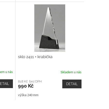
sklo 2411 + krabička
dem u nás
Skladem u nás
818 Kč bez DPH
ETAIL
DETAIL
990 Kč
výška 240 mm