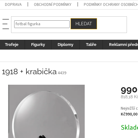
DOPRAVA
OBCHODNÍ PODMÍNKY
PODMÍNKY OCHRANY OSOBNÍC
HLEDAT
Trofeje
Figurky
Diplomy
Talíře
Reklamní před
 1918 + krabička
4439
990
818,18 K
Měrná
Nejnižší 
cena:
Kč990,00
Sklad