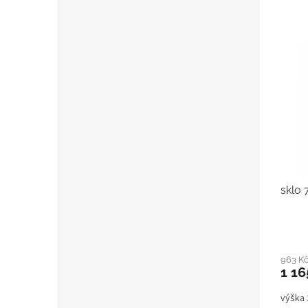
sklo 
963 K
1 16
výška