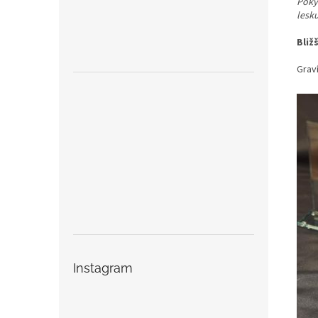
Pokyn
lesk
Bliž
Graví
Instagram