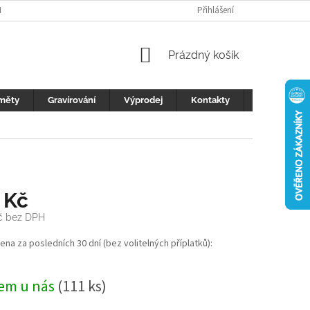
H ÚDAJŮ
FOTOGALERIE
KONTAKTY
Přihlášení
REKLAMACE
DŮLEŽI
NÁKUPNÍ
Prázdný košík
KOŠÍK
měty
Gravírování
Výprodej
Kontakty
Blog
 Kč
č
bez DPH
cena za posledních 30 dní (bez volitelných příplatků):
em u nás
(111 ks)