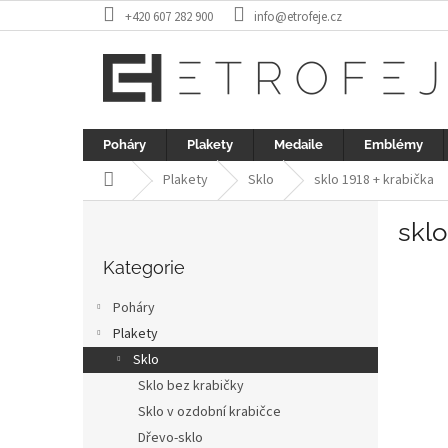
Přejít
+420 607 282 900
info@etrofeje.cz
na
obsah
Poháry
Plakety
Medaile
Emblémy
Domů
Plakety
Sklo
sklo 1918 + krabička
P
sklo
o
Přeskočit
s
kategorie
Kategorie
t
r
Poháry
a
Plakety
n
Sklo
n
í
Sklo bez krabičky
p
Sklo v ozdobní krabičce
a
Dřevo-sklo