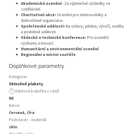
Akademická ocenění:
Za výjimečné výsledky ve
vzdělávání.
Charitativní akce:
Ocenění pro dobrovolníky a
dobročinné organizace.
Společenské události:
Na oslavy, jubilea, výročí, svatby
a podobné události.
Vědecké a technické konference:
Pro ocenění
výzkumu a inovací.
Humanitární a environmentální ocenění
Regionální a místní soutěže
Doplňkové parametry
Kategorie
:
Skleněné plakety
?
Dárková krabička v ceně
:
NE
Barva
:
červená, číra
Podstavec - materiál
:
sklo