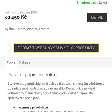
Skladem u nás
(2 ks)
od 371,90 Kč bez DPH
450 Kč
od
DETAIL
výška 215mm/195mm/175mm
ZOBRAZIT VŠECHNY SOUVISEJÍCÍ PRODUKTY
Popis
Diskuze
Detailní popis produktu
Stylové elegantní sklo ve třech velikostech s modrým efektem v
pozadí, s možností gravírování na sklo. Design skla je ideální
volbou pro různé druhy společenských událostí, speciální
sportovní akce a pod.
rozměry produktu