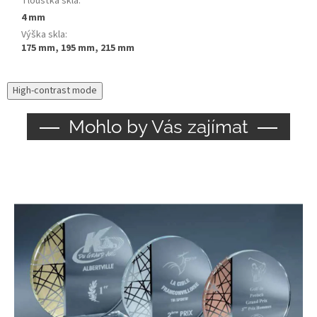
Tloušťka skla
:
4 mm
Výška skla
:
175 mm, 195 mm, 215 mm
High-contrast mode
Mohlo by Vás zajímat