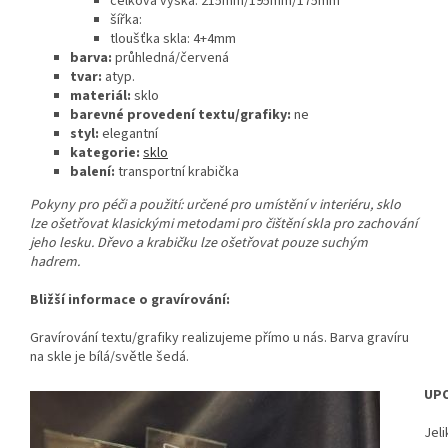
celková výška: 215mm/195mm/175mm
šířka:
tloušťka skla: 4+4mm
barva:
průhledná/červená
tvar:
atyp.
materiál:
sklo
barevné provedení textu/grafiky:
ne
styl:
elegantní
kategorie:
sklo
balení:
transportní krabička
Pokyny pro péči a použití: určené pro umístění v interiéru, sklo
lze ošetřovat klasickými metodami pro čištění skla pro zachování
jeho lesku. Dřevo a krabičku lze ošetřovat pouze suchým
hadrem.
Bližší informace o gravírování:
Gravírování textu/grafiky realizujeme přímo u nás. Barva gravíru
na skle je bílá/světle šedá.
UPO
Jeli