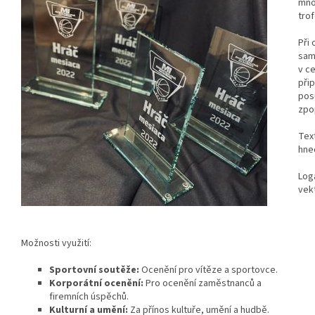
mno
tro
Při 
sam
v c
při
pos
zpo
Tex
hned
Loga
vek
Možnosti využití:
Sportovní soutěže:
Ocenění pro vítěze a sportovce.
Korporátní ocenění:
Pro ocenění zaměstnanců a
firemních úspěchů.
Kulturní a umění:
Za přínos kultuře, umění a hudbě.