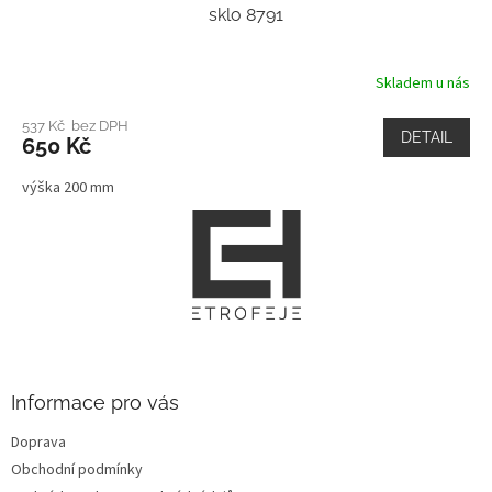
sklo 8791
Skladem u nás
537 Kč bez DPH
DETAIL
650 Kč
výška 200 mm
Z
á
p
a
t
í
Informace pro vás
Doprava
Obchodní podmínky