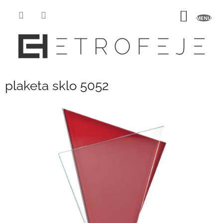
Přejít
na
NÁKUP
obsah
KOŠÍK
plaketa sklo 5052