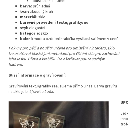
tloušťka skla: 13mm
barva:
průhledná
tvar:
zkosený kruh
materiál:
sklo
barevné provedení textu/grafiky:
ne
styl:
elegantní
kategorie:
sklo
balení:
modrá ozdobní krabička vystlaná saténem v ceně
Pokyny pro péči a použití: určené pro umístění v interiéru, sklo
lze ošetřovat klasickými metodami pro čištění skla pro zachování
jeho lesku. Dřevo a krabičku lze ošetřovat pouze suchým
hadrem.
Bližší informace o gravírování:
Gravírování textu/grafiky realizujeme přímo u nás. Barva gravíru
na skle je bílá/světle šedá.
UPO
Jeli
mno
trof