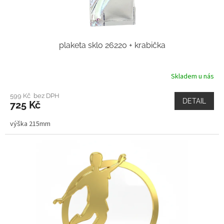
plaketa sklo 26220 + krabička
Skladem u nás
599 Kč bez DPH
DETAIL
725 Kč
výška 215mm