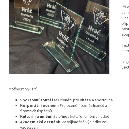
Při 
samo
v ce
přip
posu
zpop
Text
hned
Loga
vekt
Možnosti využití:
Sportovní soutěže:
Ocenění pro vítěze a sportovce.
Korporátní ocenění:
Pro ocenění zaměstnanců a
firemních úspěchů.
Kulturní a umění:
Za přínos kultuře, umění a hudbě.
Akademická ocenění:
Za výjimečné výsledky ve
vzdělávání.