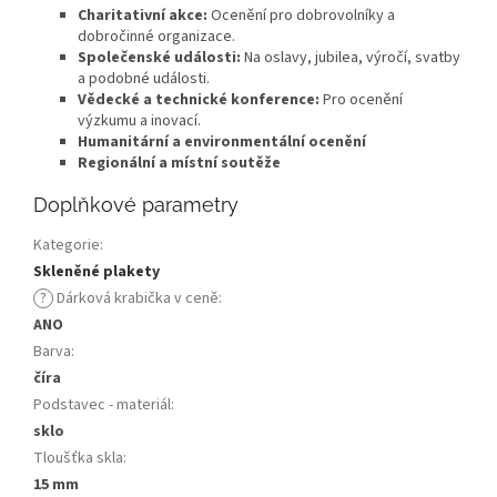
Charitativní akce:
Ocenění pro dobrovolníky a
dobročinné organizace.
Společenské události:
Na oslavy, jubilea, výročí, svatby
a podobné události.
Vědecké a technické konference:
Pro ocenění
výzkumu a inovací.
Humanitární a environmentální ocenění
Regionální a místní soutěže
Doplňkové parametry
Kategorie
:
Skleněné plakety
?
Dárková krabička v ceně
:
ANO
Barva
:
číra
Podstavec - materiál
:
sklo
Tloušťka skla
:
15 mm