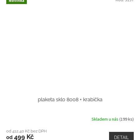
Kód:
3137
Novinka
plaketa sklo 8008 + krabička
Skladem u nás
(199 ks)
od 412,40 Kč bez DPH
499 Kč
od
DETAIL