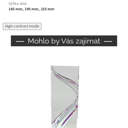
Výška skla
:
165 mm, 195 mm, 215 mm
High-contrast mode
Mohlo by Vás zajímat