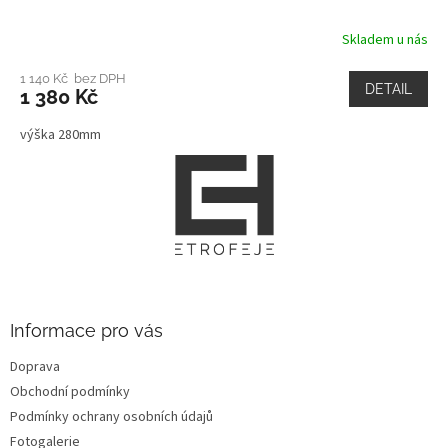
Skladem u nás
1 140 Kč bez DPH
DETAIL
1 380 Kč
výška 280mm
Z
á
p
a
t
í
Informace pro vás
Doprava
Obchodní podmínky
Podmínky ochrany osobních údajů
Fotogalerie