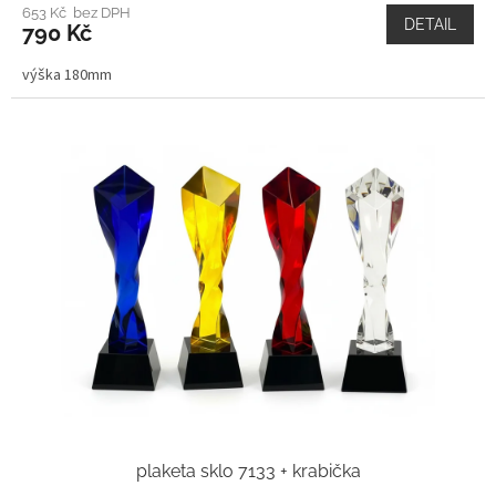
653 Kč bez DPH
DETAIL
790 Kč
výška 180mm
plaketa sklo 7133 + krabička