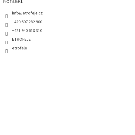
Kontakt
info
@
etrofeje.cz
+420 607 282 900
+421 940 610 310
ETROFEJE
etrofeje