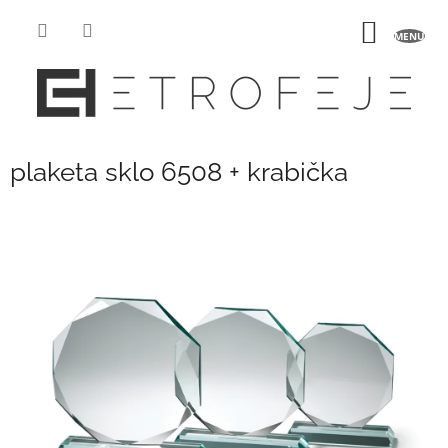
Přejít
na
NÁKUP
obsah
KOŠÍK
plaketa sklo 6508 + krabička