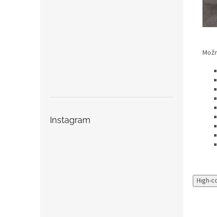
Možno
Instagram
High-c