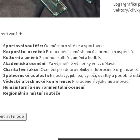
Loga/grafiku p
vektory/křivky
sti využití:
Sportovní soutěže:
Ocenění pro vítěze a sportovce.
Korporátní ocenění:
Pro ocenění zaměstnanců a firemních úspěchů.
Kulturní a umění:
Za přínos kultuře, umění a hudbě.
Akademická ocenění:
Za výjimečné výsledky ve vzdělávání.
Charitativní akce:
Ocenění pro dobrovolníky a dobročinné organizace.
Společenské události:
Na oslavy, jubilea, výročí, svatby a podobné udál
Vědecké a technické konference:
Pro ocenění výzkumu a inovací.
Humanitární a environmentální ocenění
Regionální a místní soutěže
ontrast mode