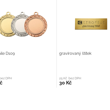
ile D109
gravírovaný štítek
 bez DPH
25 Kč bez DPH
č
30 Kč