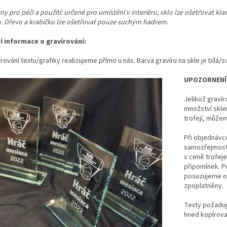
y pro péči a použití: určené pro umístění v interiéru, sklo lze ošetřovat kl
u. Dřevo a krabičku lze ošetřovat pouze suchým hadrem.
ší informace o gravírování:
rování textu/grafiky realizujeme přímo u nás. Barva gravíru na skle je bílá/s
UPOZORNENÍ
Jelikož gravír
množství skl
trofejí, může
Při objednávce 
samozřejmostí
v ceně trofeje
připomínek. P
posuzujeme ob
zpoplatněny.
Texty požaduj
hned kopírovat