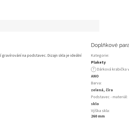
Doplňkové par
gravírování na podstavec. Dizajn skla je ideální
Kategorie
:
Plakety
?
Dárková krabička 
ANO
Barva
:
zelená, číra
Podstavec - materiál
:
sklo
Výška skla
:
260 mm