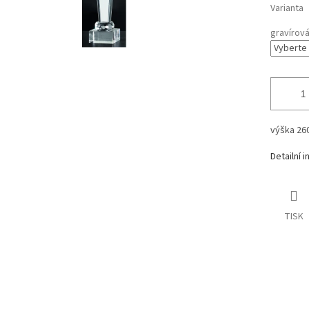
Varianta
gravírov
výška 2
Detailní 
TISK