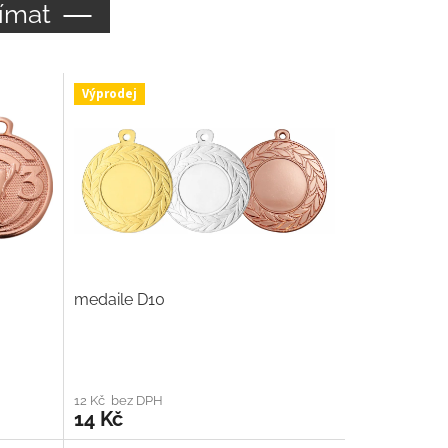
ímat
Výprodej
medaile D10
12 Kč bez DPH
14 Kč