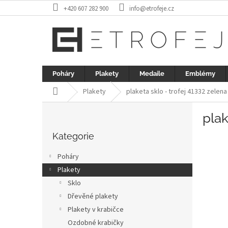
Přejít
+420 607 282 900
info@etrofeje.cz
na
obsah
Poháry
Plakety
Medaile
Emblémy
Domů
Plakety
plaketa sklo - trofej 41332 zelen
P
plak
o
Přeskočit
s
kategorie
Kategorie
t
r
Poháry
a
Plakety
n
Sklo
n
í
Dřevěné plakety
p
Plakety v krabičce
a
Ozdobné krabičky