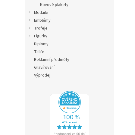
n
Kovové plakety
e
Medaile
l
Emblémy
Trofeje
Figurky
Diplomy
Talíře
Reklamní předměty
Gravírování
Výprodej