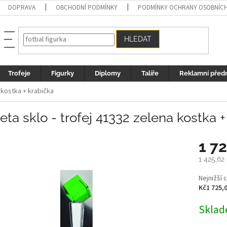
DOPRAVA
OBCHODNÍ PODMÍNKY
PODMÍNKY OCHRANY OSOBNÍC
HLEDAT
Trofeje
Figurky
Diplomy
Talíře
Reklamní před
a kostka + krabička
eta sklo - trofej 41332 zelena kostka 
1 7
1 425,62
Měrná
Nejnižší 
cena:
Kč1 725,
Sklad