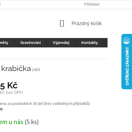
H ÚDAJŮ
FOTOGALERIE
KONTAKTY
Přihlášení
REKLAMACE
DŮLEŽI
NÁKUPNÍ
Prázdný košík
KOŠÍK
měty
Gravírování
Výprodej
Kontakty
Blog
+ krabička
2403
25 Kč
 Kč
bez DPH
cena za posledních 30 dní (bez volitelných příplatků):
00
em u nás
(5 ks)