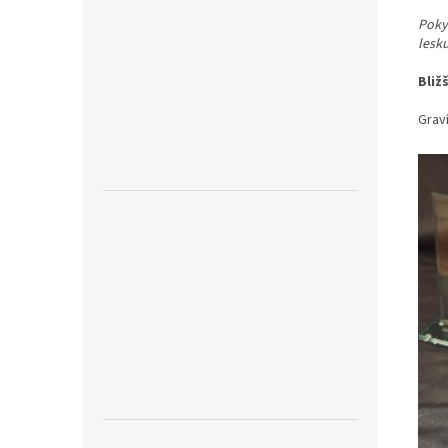
Pokyn
lesk
Bliž
Graví