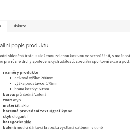
s
Diskuze
ailní popis produktu
ntní skleněná trofej s uloženou zelenou kostkou ve vrchní části, s možností 
ou pro různé druhy společenských událostí, speciální sportovní akce a pod.
rozměry produktu
celková výška: 260mm
výška podstavce: 175mm
hrana kostky: 60mm
barva:
průhledná/zelená
tvar:
atyp.
materiál:
sklo
barevné provedení textu/grafiky:
ne
styl:
elegantní
kategorie:
sklo
balení:
modrá dárková krabička vystlaná saténem v ceně