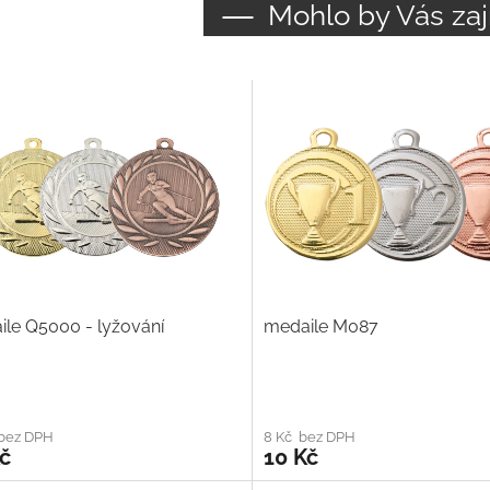
Mohlo by Vás zaj
le Q5000 - lyžování
medaile M087
 bez DPH
8 Kč bez DPH
č
10 Kč