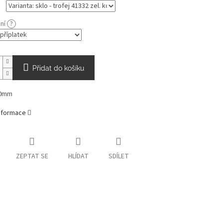
ání
?
Přidat do košíku
60mm
informace
ZEPTAT SE
HLÍDAT
SDÍLET