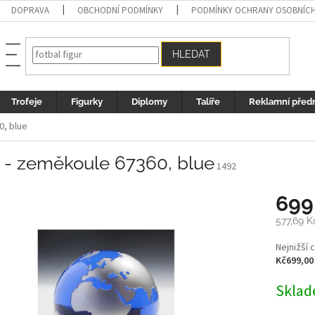
DOPRAVA
OBCHODNÍ PODMÍNKY
PODMÍNKY OCHRANY OSOBNÍC
HLEDAT
Trofeje
Figurky
Diplomy
Talíře
Reklamní před
0, blue
o - zeměkoule 67360, blue
1492
699
577,69 
Měrná
Nejnižší 
cena:
Kč699,00
Sklad