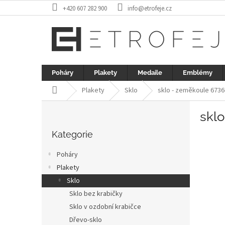
Přejít
+420 607 282 900
info@etrofeje.cz
na
obsah
Poháry
Plakety
Medaile
Emblémy
Domů
Plakety
Sklo
sklo - zeměkoule 6736
P
skl
o
Přeskočit
s
kategorie
Kategorie
t
r
Poháry
a
Plakety
n
Sklo
n
í
Sklo bez krabičky
p
Sklo v ozdobní krabičce
a
Dřevo-sklo