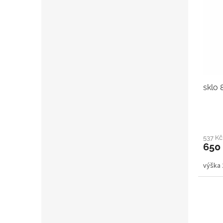
sklo 
537 K
650
výška