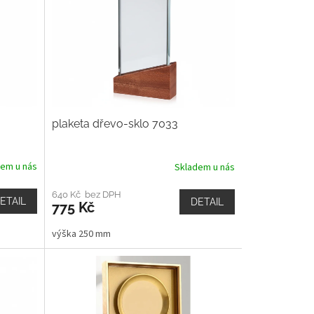
plaketa dřevo-sklo 7033
dem u nás
Skladem u nás
640 Kč bez DPH
ETAIL
DETAIL
775 Kč
výška 250 mm