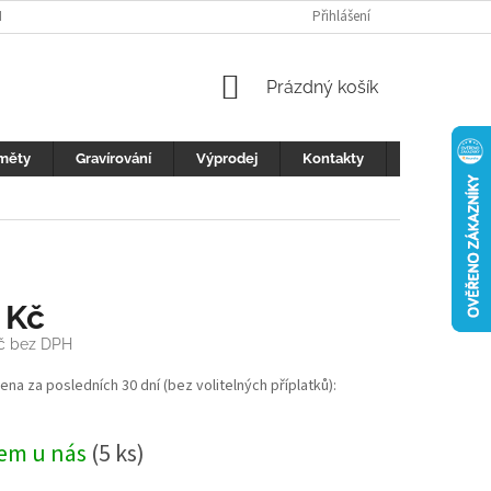
H ÚDAJŮ
FOTOGALERIE
KONTAKTY
Přihlášení
REKLAMACE
DŮLEŽI
NÁKUPNÍ
Prázdný košík
KOŠÍK
měty
Gravírování
Výprodej
Kontakty
Blog
 Kč
Kč bez DPH
cena za posledních 30 dní (bez volitelných příplatků):
em u nás
(5 ks)