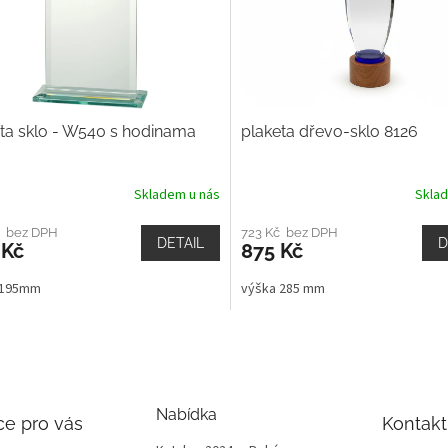
ta sklo - W540 s hodinama
plaketa dřevo-sklo 8126
Skladem u nás
Skla
č bez DPH
723 Kč bez DPH
DETAIL
D
 Kč
875 Kč
 195mm
výška 285 mm
Nabídka
ce pro vás
Kontakt