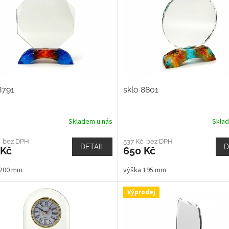
8791
sklo 8801
Skladem u nás
Skla
č bez DPH
537 Kč bez DPH
DETAIL
D
 Kč
650 Kč
 200 mm
výška 195 mm
Výprodej