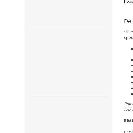
Popi
Det
Skle
speci
Pokyn
lesk
Bliž
Graví