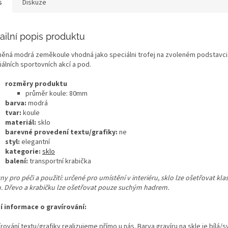
s
Diskuze
ailní popis produktu
něná modrá zeměkoule vhodná jako speciálni trofej na zvoleném podstavci. 
álních sportovních akcí a pod.
rozměry produktu
průměr koule: 80mm
barva:
modrá
tvar:
koule
materiál:
sklo
barevné provedení textu/grafiky:
ne
styl:
elegantní
kategorie:
sklo
balení:
transportní krabička
y pro péči a použití: určené pro umístění v interiéru, sklo lze ošetřovat kl
u. Dřevo a krabičku lze ošetřovat pouze suchým hadrem.
ší informace o gravírování:
rování textu/grafiky realizujeme přímo u nás. Barva gravíru na skle je bílá/s