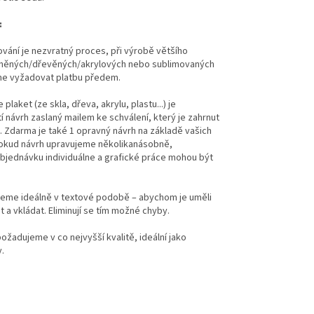
:
ování je nezvratný proces, při výrobě většího
eněných/dřevěných/akrylových nebo sublimovaných
me vyžadovat platbu předem.
plaket (ze skla, dřeva, akrylu, plastu...) je
 návrh zaslaný mailem ke schválení, který je zahrnut
. Zdarma je také 1 opravný návrh na základě vašich
okud návrh upravujeme několikanásobně,
jednávku individuálne a grafické práce mohou být
eme ideálně v textové podobě – abychom je uměli
 a vkládat. Eliminují se tím možné chyby.
ožadujeme v co nejvyšší kvalitě, ideální jako
.