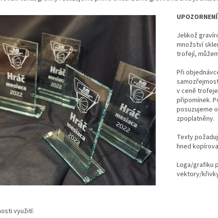
UPOZORNENÍ
Jelikož gravír
množství skl
trofejí, může
Při objednávce 
samozřejmostí
v ceně trofeje
připomínek. P
posuzujeme ob
zpoplatněny.
Texty požaduj
hned kopírovat
Loga/grafiku p
vektory/křivky
sti využití: