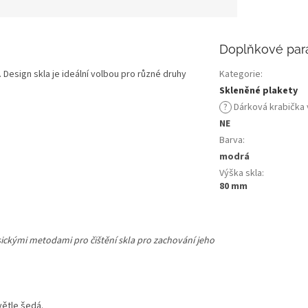
Doplňkové par
Design skla je ideální volbou pro různé druhy
Kategorie
:
Skleněné plakety
?
Dárková krabička 
NE
Barva
:
modrá
Výška skla
:
80 mm
asickými metodami pro čištění skla pro zachování jeho
větle šedá.