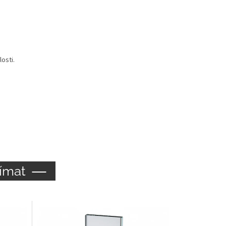
osti.
ímat