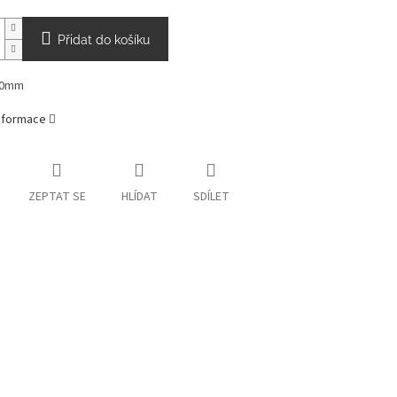
Přidat do košíku
80mm
informace
ZEPTAT SE
HLÍDAT
SDÍLET