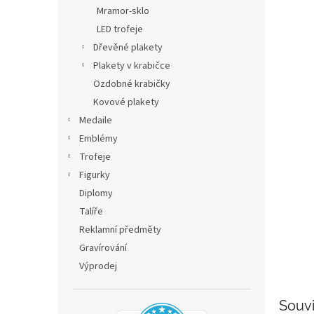
n
Mramor-sklo
e
LED trofeje
l
Dřevěné plakety
Plakety v krabičce
Ozdobné krabičky
Kovové plakety
Medaile
Emblémy
Trofeje
Figurky
Diplomy
Talíře
Reklamní předměty
Gravírování
Výprodej
Souvi