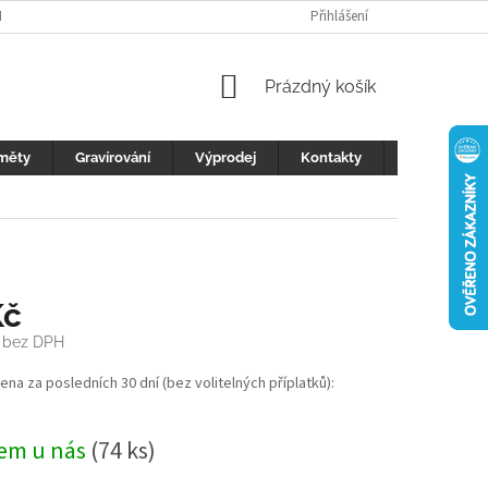
H ÚDAJŮ
FOTOGALERIE
KONTAKTY
Přihlášení
REKLAMACE
DŮLEŽI
NÁKUPNÍ
Prázdný košík
KOŠÍK
měty
Gravírování
Výprodej
Kontakty
Blog
Kč
č bez DPH
cena za posledních 30 dní (bez volitelných příplatků):
em u nás
(74 ks)