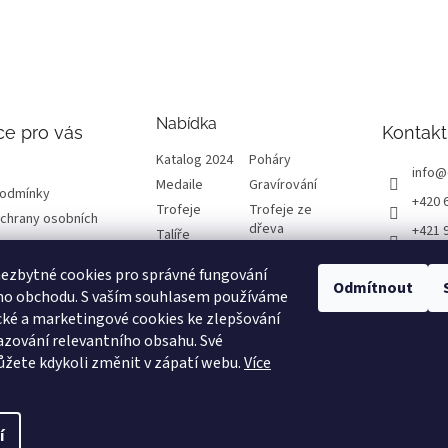
Nabídka
ce pro vás
Kontakt
Katalog 2024
Poháry
info
@
Medaile
Gravírování
podmínky
+420 
Trofeje
Trofeje ze
chrany osobních
dřeva
+421 
Talíře
Plakety
Diplomy
ETRO
ezbytné cookies pro správné fungování
Emblémy
Výprodej
Odmítnout
etrof
ho obchodu. S vaším souhlasem používáme
cké a marketingové cookies ke zlepšování
formace
zování relevantního obsahu. Své
žete kdykoli změnit v zápatí webu.
Více
návka
í
Upravit nastavení cookies