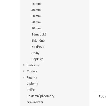
n
45 mm
e
50 mm
l
60 mm
70 mm
80 mm
Tématické
Skleněné
Ze dřeva
Stuhy
Doplňky
Emblémy
Trofeje
Figurky
Diplomy
Talíře
Reklamní předměty
Popi
Gravírování