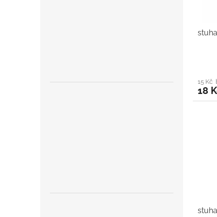
stuh
15 Kč
18 K
stuha