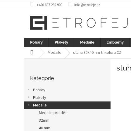
Přejít
+420 607 282 900
info@etrofeje.cz
na
obsah
Poháry
Plakety
Medaile
Emblémy
Domů
Medaile
stuha 35x40mm trikolora CZ
P
stu
o
Přeskočit
s
kategorie
Kategorie
t
r
Poháry
a
Plakety
n
Medaile
n
í
Medaile pro děti
p
32mm
a
40 mm