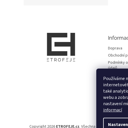
Z
á
p
a
t
Informa
í
Doprava
Obchodní 
Podmínky o
údajů
Fotogalerie
Používáme n
Kontakty
internetové
Reklamace
také analyti
Důležité in
webu a zobra
nastavení mů
Moje objed
informací
Nastaven
Copyright 2026
ETROFEJE.cz
. Všechna práva vyhrazena.