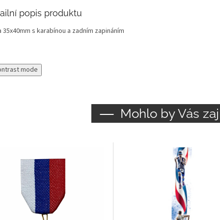
ailní popis produktu
a 35x40mm s karabínou a zadním zapináním
ontrast mode
Mohlo by Vás zaj