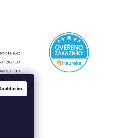
etrofeje.cz
607 282 900
940 610 310
FEJE
Souhlasím
eje