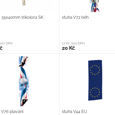
a 35x40mm trikolora SK
stuha V72 běh
 bez DPH
17 Kč bez DPH
č
20 Kč
 V76 plavání
stuha V44 EU