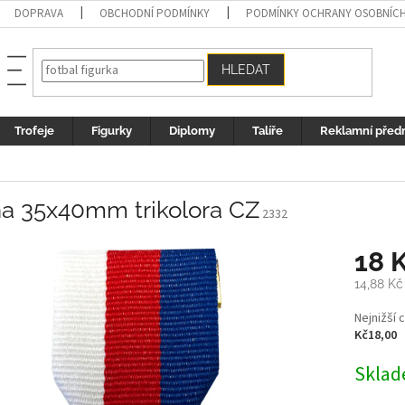
DOPRAVA
OBCHODNÍ PODMÍNKY
PODMÍNKY OCHRANY OSOBNÍC
HLEDAT
Trofeje
Figurky
Diplomy
Talíře
Reklamní před
ha 35x40mm trikolora CZ
2332
18 
14,88 K
Měrná
Nejnižší 
cena:
Kč18,00
Sklad