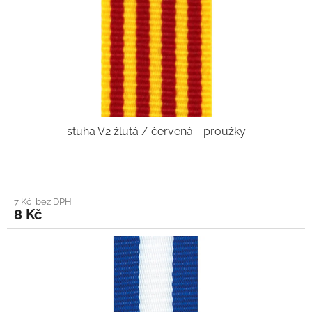
stuha V2 žlutá / červená - proužky
7 Kč bez DPH
8 Kč