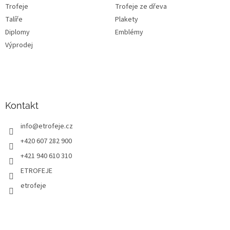
Trofeje
Trofeje ze dřeva
Talíře
Plakety
Diplomy
Emblémy
Výprodej
Kontakt
info
@
etrofeje.cz
+420 607 282 900
+421 940 610 310
ETROFEJE
etrofeje