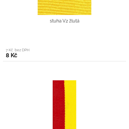
stuha V2 žlutá
7 Kč bez DPH
8 Kč