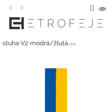
Přejít
na
NÁKUP
obsah
KOŠÍK
stuha V2 modrá/žlutá
2342