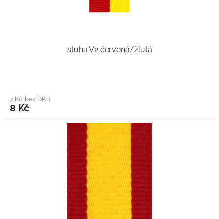
stuha V2 červená/žlutá
7 Kč bez DPH
8 Kč