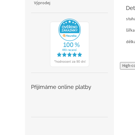
Výprodej
Det
stuh
šířk
délk
High-c
Přijímáme online platby