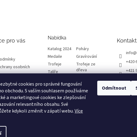
Nabídka
ce pro vás
Kontakt
Katalog 2024
Poháry
info
@
Medaile
Gravírování
podmínky
+420 
Trofeje
Trofeje ze
chrany osobních
dřeva
+421 
Talíře
Plakety
Diplomy
ETRO
ezbytné cookies pro správné fungování
Emblémy
Výprodej
Odmítnout
etrof
ho obchodu. S vaším souhlasem používáme
cké a marketingové cookies ke zlepšování
formace
zování relevantního obsahu. Své
žete kdykoli změnit v zápatí webu.
Více
návka
í
Upravit nastavení cookies