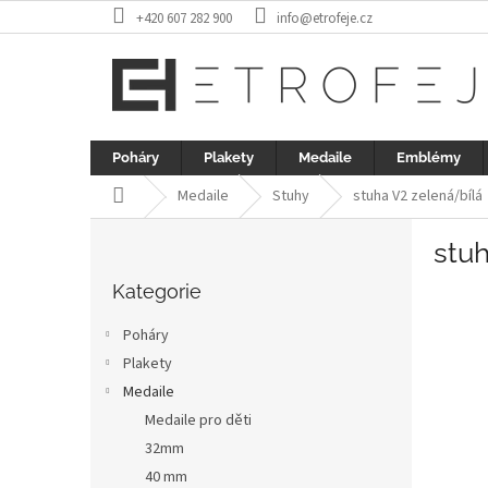
Přejít
+420 607 282 900
info@etrofeje.cz
na
obsah
Poháry
Plakety
Medaile
Emblémy
Domů
Medaile
Stuhy
stuha V2 zelená/bílá
P
stuh
o
Přeskočit
s
kategorie
Kategorie
t
r
Poháry
a
Plakety
n
Medaile
n
í
Medaile pro děti
p
32mm
a
40 mm