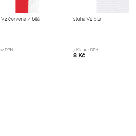
 V2 červená / bílá
stuha V2 bílá
bez DPH
7 Kč bez DPH
8 Kč