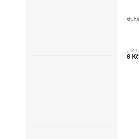
stuha
7 Kč 
8 Kč