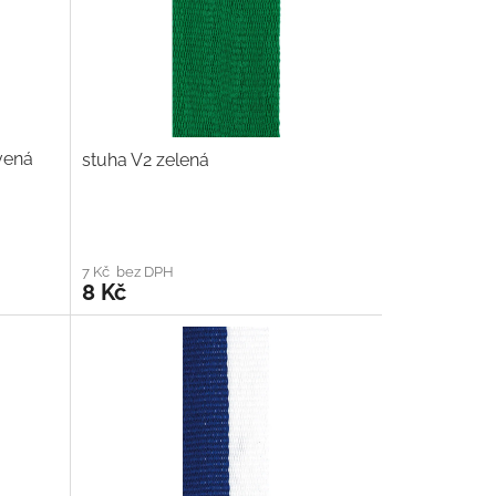
rvená
stuha V2 zelená
7 Kč bez DPH
8 Kč