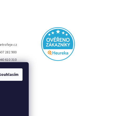
etrofeje.cz
607 282 900
940 610 310
FEJE
Souhlasím
eje