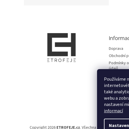
Z
á
p
a
t
Informa
í
Doprava
Obchodní 
Podmínky o
údajů
Fotogalerie
Používáme n
Kontakty
internetové
Reklamace
také analyti
Důležité in
webu a zobra
nastavení mů
Moje objed
informací
Nastaven
Copyright 2026
ETROFEJE.cz
. Všechna práva vyhrazena.