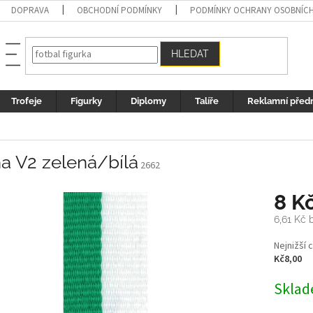
DOPRAVA
OBCHODNÍ PODMÍNKY
PODMÍNKY OCHRANY OSOBNÍC
HLEDAT
Trofeje
Figurky
Diplomy
Talíře
Reklamní před
a V2 zelená/bílá
2662
8 K
6,61 Kč
Měrná
Nejnižší 
cena:
Kč8,00
Sklad