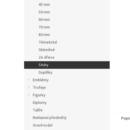
n
45 mm
e
50 mm
l
60 mm
70 mm
80 mm
Tématické
Skleněné
Ze dřeva
Stuhy
Doplňky
Emblémy
Trofeje
Figurky
Diplomy
Talíře
Reklamní předměty
Popi
Gravírování