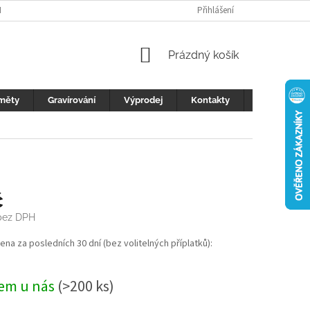
H ÚDAJŮ
FOTOGALERIE
KONTAKTY
Přihlášení
REKLAMACE
DŮLEŽI
NÁKUPNÍ
Prázdný košík
KOŠÍK
měty
Gravírování
Výprodej
Kontakty
Blog
č
 bez DPH
cena za posledních 30 dní (bez volitelných příplatků):
em u nás
(>200 ks)