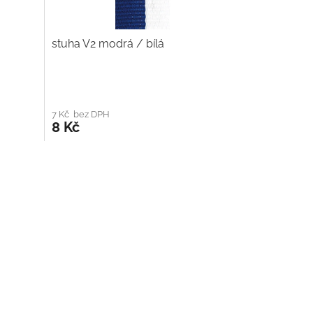
stuha V2 modrá / bílá
7 Kč bez DPH
8 Kč