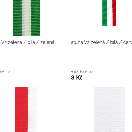
 V2 zelená / bílá / zelená
stuha V2 zelená / bílá / če
bez DPH
7 Kč bez DPH
8 Kč