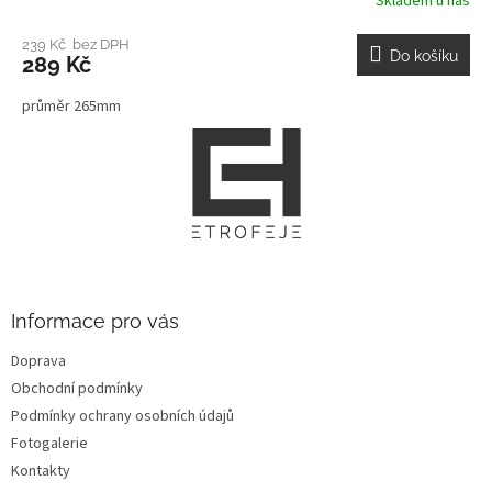
Skladem u nás
239 Kč bez DPH
Do košíku
289 Kč
průměr 265mm
Z
á
p
a
t
í
Informace pro vás
Doprava
Obchodní podmínky
Podmínky ochrany osobních údajů
Fotogalerie
Kontakty