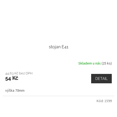
stojan E41
Skladem u nás
(25 ks)
44,63 Kč bez DPH
54 Kč
DETAIL
výška 70mm
Kód:
1599