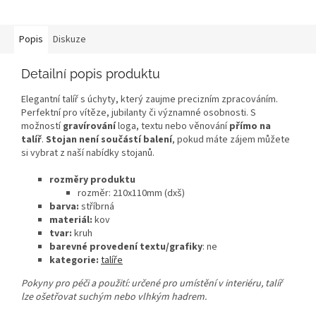
Popis
Diskuze
Detailní popis produktu
Elegantní talíř s úchyty, který zaujme precizním zpracováním.
Perfektní pro vítěze, jubilanty či významné osobnosti. S
možností
gravírování
loga, textu nebo věnování
přímo na
talíř
.
Stojan není součástí balení
, pokud máte zájem můžete
si vybrat z naší nabídky stojanů.
rozměry produktu
rozměr: 210x110mm (dxš)
barva:
stříbrná
materiál:
kov
tvar:
kruh
barevné provedení textu/grafiky
: ne
kategorie:
talíře
Pokyny pro péči a použití: určené pro umístění v interiéru, talíř
lze ošetřovat suchým nebo vlhkým hadrem.