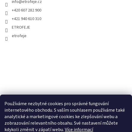
info
@
etrofeje.cz
+420 607 282 900
+421 940 610 310
ETROFEJE
etrofeje
Používáme nezbytné cookies pro správné fungování
internetového obchodu. S vaším souhlasem používáme také
analytické a marketingové cookies ke zlepšování webu a
zobrazování relevantního obsahu. Své nastavení můžete
kdykoli změnit v zápatí webu.
Více informací