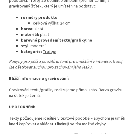
podstavci. Trofej lze doplnit o emblém (průměr 25mm) a
gravírovaný štítek, který je umístěn na podstavci.
rozměry produktu
celková výška: 24
cm
barva:
zlatá
materiál:
plast
barevné provedení textu/grafiky
: ne
styl:
moderní
kategorie:
Trofeje
Pokyny pro péči a použití: určené pro umístění v interiéru, trofej
lze ošetřovat suchou pro zachování jeho lesku.
Bližší informace o gravírování:
Gravírování textu/grafiky realizujeme přímo u nás. Barva gravíru
na štítek je černá.
UPOZORNĚNÍ:
Texty požadujeme ideálně v textové podobě – abychom je uměli
hned kopírovat a vkládat. Eliminují se tím možné chyby.