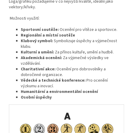
Loga/grafiku požadujeme v co nejvyšší kvalitě, ideální jako
vektory/křivky.
Možnosti využití:
Sportovní soutěže:
Ocenění pro vítěze a sportovce.
Regionální a místní soutěže
Klubový symbol:
Symbolizuje úspěchy a výjimečnost
klubu.
Kulturní a umění:
Za přínos kultuře, umění a hudbě.
Akademická ocenění:
Za výjimečné výsledky ve
vzdělávání.
Charitativní akce:
Ocenění pro dobrovolníky a
dobročinné organizace.
Vědecké a technické konference:
Pro ocenění
výzkumu a inovací.
Humanitární a environmentální ocenění
Osobní úspěchy