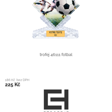
trofej 46111 fotbal
186 Kč bez DPH
225 Kč
Z
á
p
a