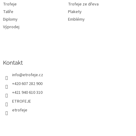
Trofeje
Trofeje ze dřeva
Talíře
Plakety
Diplomy
Emblémy
Výprodej
Kontakt
info
@
etrofeje.cz
+420 607 282 900
+421 940 610 310
ETROFEJE
etrofeje