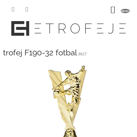
Přejít
na
NÁKUP
obsah
KOŠÍK
trofej F190-32 fotbal
3827