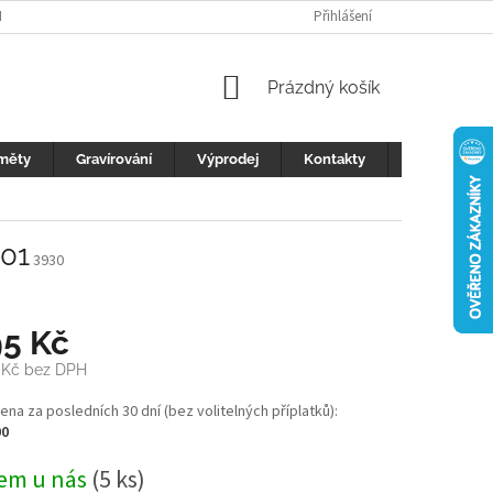
H ÚDAJŮ
FOTOGALERIE
KONTAKTY
Přihlášení
REKLAMACE
DŮLEŽI
NÁKUPNÍ
Prázdný košík
KOŠÍK
měty
Gravírování
Výprodej
Kontakty
Blog
 01
3930
95 Kč
 Kč
bez DPH
cena za posledních 30 dní (bez volitelných příplatků):
00
em u nás
(5 ks)