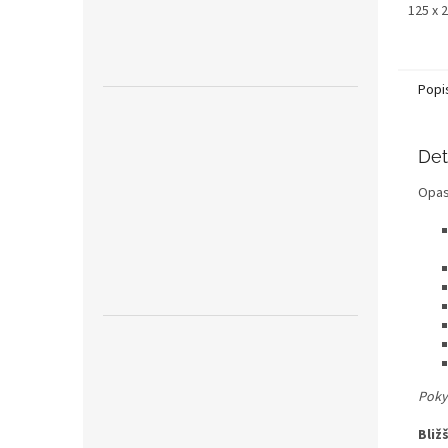
125 x 
Popi
Det
Opas
Pokyn
Bliž