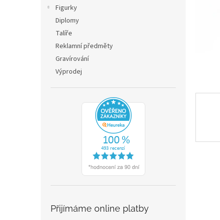
n
Figurky
e
Diplomy
l
Talíře
Reklamní předměty
Gravírování
Výprodej
Přijímáme online platby