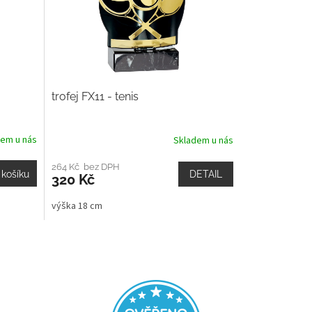
trofej FX11 - tenis
dem u nás
Skladem u nás
264 Kč bez DPH
DETAIL
 košíku
320 Kč
výška 18 cm