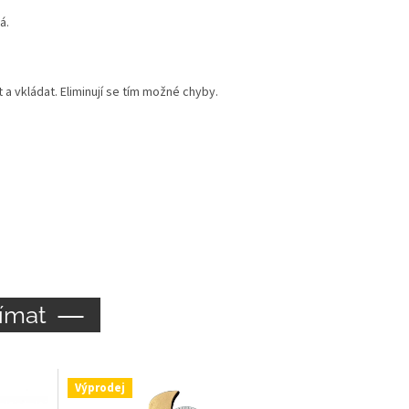
á.
 vkládat. Eliminují se tím možné chyby.
ímat
Výprodej