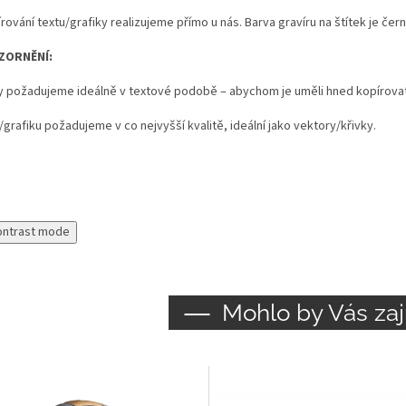
rování textu/grafiky realizujeme přímo u nás. Barva gravíru na štítek je čern
ZORNĚNÍ:
y požadujeme ideálně v textové podobě – abychom je uměli hned kopírovat a
grafiku požadujeme v co nejvyšší kvalitě, ideální jako vektory/křivky.
ontrast mode
Mohlo by Vás zaj