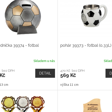
dnička 39374 - fotbal
pohár 39373 - fotbal (0,33L)
Skladem u nás
Skla
č bez DPH
470 Kč bez DPH
DETAIL
D
 Kč
569 Kč
13 cm
výška 11 cm