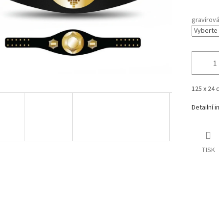
gravírov
125 x 24 
Detailní 
TISK