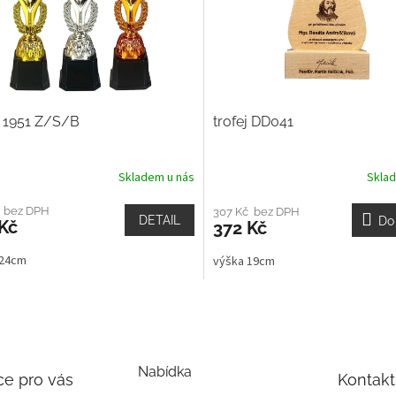
j 1951 Z/S/B
trofej DD041
Skladem u nás
Skla
č bez DPH
307 Kč bez DPH
DETAIL
Do
Kč
372 Kč
 24cm
výška 19cm
Nabídka
ce pro vás
Kontakt