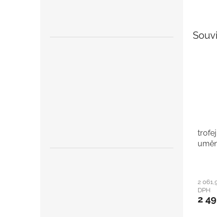
Souvi
trofe
uměn
2 061,
DPH
2 49