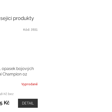
sející produkty
Kód:
3931
j, opasek bojových
í Champion 02
Vyprodané
98 Kč bez
5 Kč
DETAIL