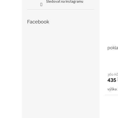
Sledovat na Instagramu
Facebook
pokla
360 K
435
výška 