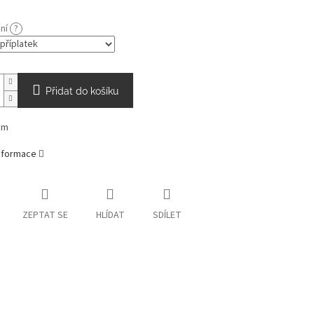
ání
?
Přidat do košíku
cm
informace
ZEPTAT SE
HLÍDAT
SDÍLET