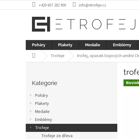
Přejít
+420 607 282 900
info@etrofeje.cz
na
obsah
Poháry
Plakety
Medaile
Emblémy
Domů
Trofeje
trofej, opasek bojových umění C
P
tro
o
Přeskočit
s
kategorie
Kategorie
Novin
t
r
Poháry
a
Plakety
n
Medaile
n
í
Emblémy
p
Trofeje
a
Trofeje ze dřeva