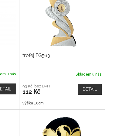
trofej FG563
dem u nás
Skladem u nás
93 Kč bez DPH
ETAIL
DETAIL
112 Kč
výška 16cm