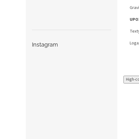
Graví
UPO
Text
Loga/
Instagram
High-c