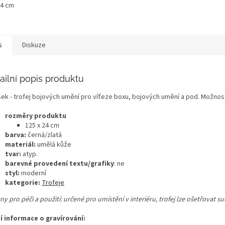
24 cm
s
Diskuze
ailní popis produktu
ek - trofej bojových umění pro víťeze boxu, bojových umění a pod. Možnost 
rozměry produktu
125 x 24 cm
barva:
černá/zlatá
materiál:
umělá kůže
tvar:
atyp.
barevné provedení textu/grafiky
: ne
styl:
moderní
kategorie:
Trofeje
y pro péči a použití: určené pro umístění v interiéru, trofej lze ošetřovat 
ší informace o gravírování: