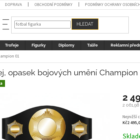
DOPRAVA
OBCHODNÍ PODMÍNKY
PODMÍNKY OCHRANY OSOBNÍC
HLEDAT
Trofeje
Figurky
Diplomy
Talíře
Reklamní před
hampion 01
fej, opasek bojových umění Champion
ka
2 4
2 061,98
Měrná
Nejnižší 
cena:
Kč2 495,
Sklad