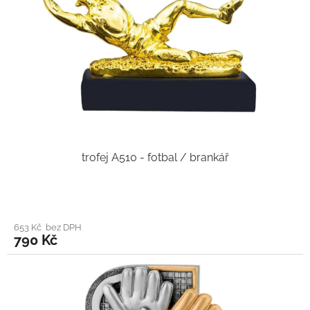
trofej A510 - fotbal / brankář
653 Kč bez DPH
790 Kč