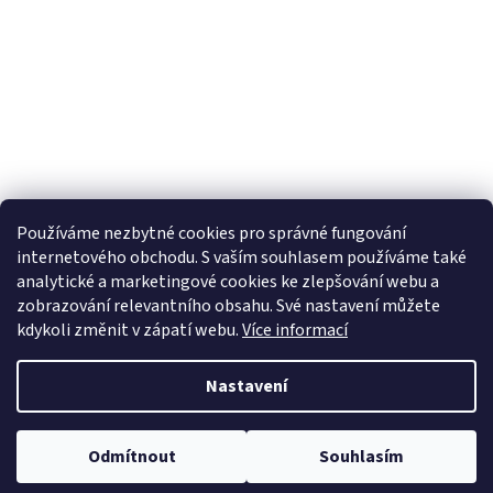
Používáme nezbytné cookies pro správné fungování
internetového obchodu. S vaším souhlasem používáme také
analytické a marketingové cookies ke zlepšování webu a
zobrazování relevantního obsahu. Své nastavení můžete
kdykoli změnit v zápatí webu.
Více informací
Nastavení
Copyright 2026
ETROFEJE.cz
. Všechna práva vyhrazena.
Upravit
Odmítnout
Souhlasím
nastavení cookies