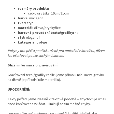
rozměry produktu
celková výška: 19cm/21cm
barva:
mahagon
tvar:
atyp.
materiál:
dřevo/pryskyřice
barevné provedení textu/grafiky:
ne
styl:
elegantní
kategorie:
trofeje
Pokyny pro péči a použití: určené pro umístění v interiéru, dřevo
lze ošetřovat pouze suchým hadrem.
Bližší informace o gravírování:
Gravírovaní textu/grafiky realizujeme přímo u nás. Barva gravíru
na dřevě je přírodní (dle materiálu).
UPOZORNĚNÍ:
Texty požadujeme ideálně v textové podobě – abychom je uměli
hned kopírovat a vkládat. Eliminují se tím možné chyby.
Loga/grafiku požadujeme v co nejvyšší kvalitě, ideální jako