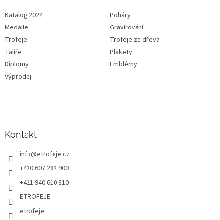
Katalog 2024
Poháry
Medaile
Gravírování
Trofeje
Trofeje ze dřeva
Talíře
Plakety
Diplomy
Emblémy
Výprodej
Kontakt
info
@
etrofeje.cz
+420 607 282 900
+421 940 610 310
ETROFEJE
etrofeje