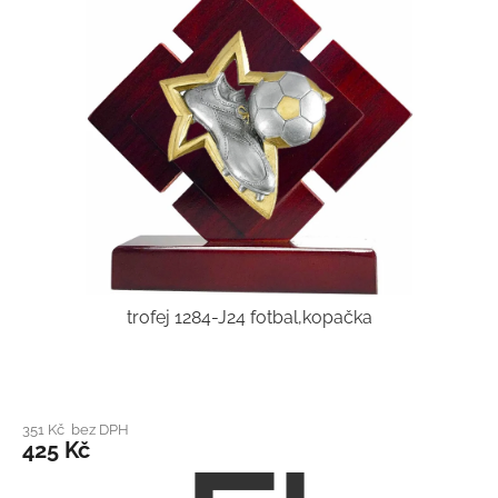
trofej 1284-J24 fotbal,kopačka
351 Kč bez DPH
425 Kč
Z