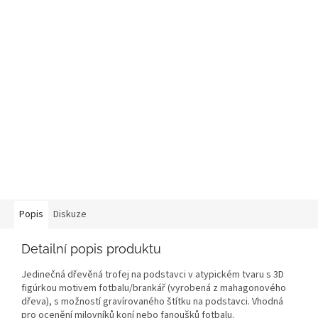
Popis
Diskuze
Detailní popis produktu
Jedinečná dřevěná trofej na podstavci v atypickém tvaru s
3D
figúrkou
motivem fotbalu/brankář (vyrobená z mahagonového
dřeva), s možností gravírovaného štítku na podstavci. Vhodná
pro ocenění milovníků koní nebo fanoušků fotbalu.