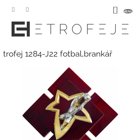
Přejít
na
NÁKUP
obsah
KOŠÍK
trofej 1284-J22 fotbal,brankář