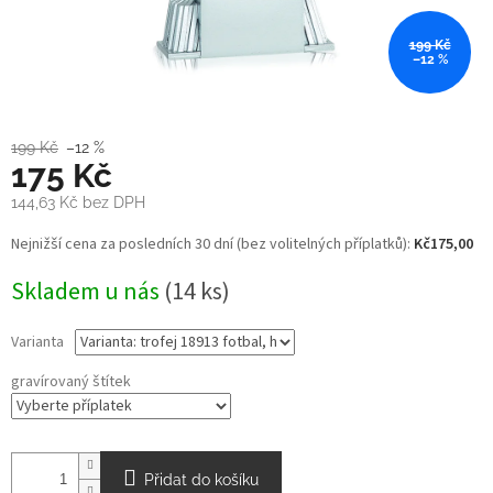
199 Kč
–12 %
199 Kč
–12 %
175 Kč
144,63 Kč
bez DPH
Měrná
Nejnižší cena za posledních 30 dní (bez volitelných příplatků):
Kč175,00
cena:
Skladem u nás
(14 ks)
Varianta
gravírovaný štítek
Přidat do košíku