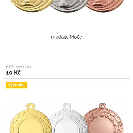
medaile M087
8 Kč bez DPH
10 Kč
Výprodej