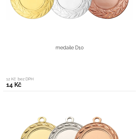
medaile D10
12 Kč bez DPH
14 Kč