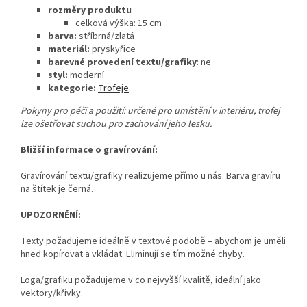
rozměry produktu
celková výška: 15
cm
barva:
stříbrná/zlatá
materiál:
pryskyřice
barevné provedení textu/grafiky
: ne
styl:
moderní
kategorie:
Trofeje
Pokyny pro péči a použití: určené pro umístění v interiéru, trofej
lze ošetřovat suchou pro zachování jeho lesku.
Bližší informace o gravírování:
Gravírování textu/grafiky realizujeme přímo u nás. Barva gravíru
na štítek je černá.
UPOZORNĚNÍ:
Texty požadujeme ideálně v textové podobě – abychom je uměli
hned kopírovat a vkládat. Eliminují se tím možné chyby.
Loga/grafiku požadujeme v co nejvyšší kvalitě, ideální jako
vektory/křivky.