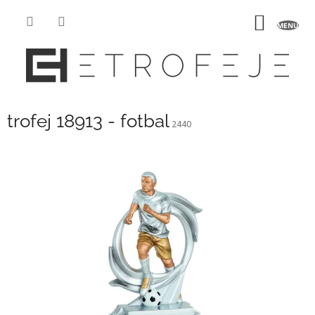
Přejít
na
NÁKUP
obsah
KOŠÍK
trofej 18913 - fotbal
2440