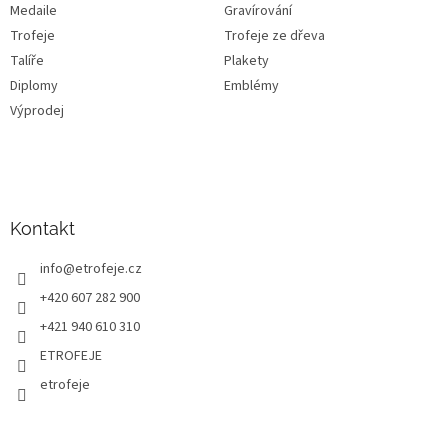
Medaile
Gravírování
Trofeje
Trofeje ze dřeva
Talíře
Plakety
Diplomy
Emblémy
Výprodej
Kontakt
info
@
etrofeje.cz
+420 607 282 900
+421 940 610 310
ETROFEJE
etrofeje