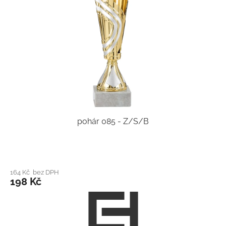
pohár 085 - Z/S/B
164 Kč bez DPH
198 Kč
Z
á
p