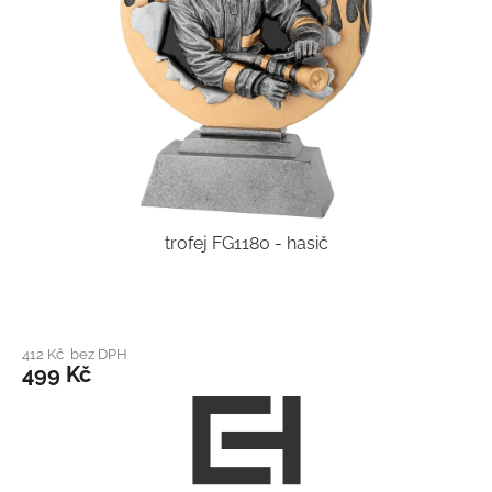
trofej FG1180 - hasič
412 Kč bez DPH
499 Kč
Z
á
p
a