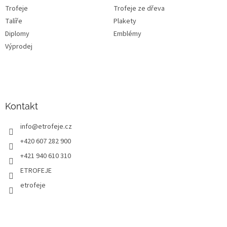
Trofeje
Trofeje ze dřeva
Talíře
Plakety
Diplomy
Emblémy
Výprodej
Kontakt
info
@
etrofeje.cz
+420 607 282 900
+421 940 610 310
ETROFEJE
etrofeje