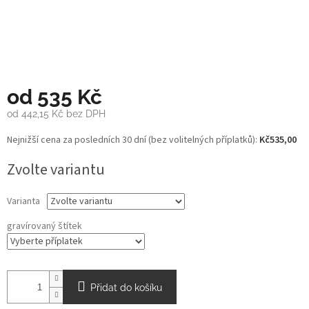
od
535 Kč
od
442,15 Kč
bez DPH
Měrná
Nejnižší cena za posledních 30 dní (bez volitelných příplatků):
Kč535,00
cena:
Zvolte variantu
Varianta
gravírovaný štítek
Přidat do košíku