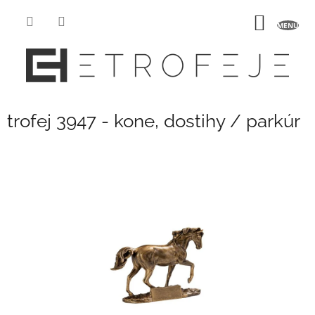
Přejít
na
NÁKUP
obsah
KOŠÍK
trofej 3947 - kone, dostihy / parkúr