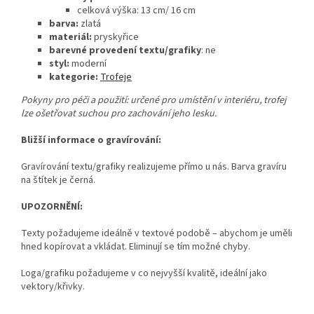
celková výška: 13
cm/ 16 cm
barva:
zlatá
materiál:
pryskyřice
barevné provedení textu/grafiky
: ne
styl:
moderní
kategorie:
Trofeje
Pokyny pro péči a použití: určené pro umístění v interiéru, trofej
lze ošetřovat suchou pro zachování jeho lesku.
Bližší informace o gravírování:
Gravírování textu/grafiky realizujeme přímo u nás. Barva gravíru
na štítek je černá.
UPOZORNĚNÍ:
Texty požadujeme ideálně v textové podobě – abychom je uměli
hned kopírovat a vkládat. Eliminují se tím možné chyby.
Loga/grafiku požadujeme v co nejvyšší kvalitě, ideální jako
vektory/křivky.