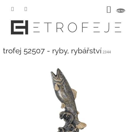
Přejít
na
NÁKUP
obsah
KOŠÍK
trofej 52507 - ryby, rybářství
2344