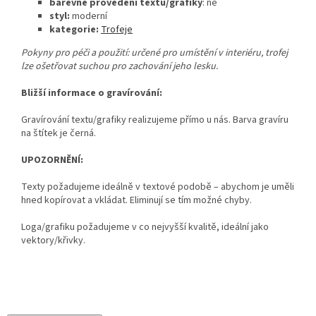
barevné provedení textu/grafiky
: ne
styl:
moderní
kategorie:
Trofeje
Pokyny pro péči a použití: určené pro umístění v interiéru, trofej
lze ošetřovat suchou pro zachování jeho lesku.
Bližší informace o gravírování:
Gravírování textu/grafiky realizujeme přímo u nás. Barva gravíru
na štítek je černá.
UPOZORNĚNÍ:
Texty požadujeme ideálně v textové podobě – abychom je uměli
hned kopírovat a vkládat. Eliminují se tím možné chyby.
Loga/grafiku požadujeme v co nejvyšší kvalitě, ideální jako
vektory/křivky.