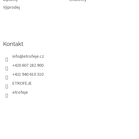
Výprodej
Kontakt
info
@
etrofeje.cz
+420 607 282 900
+421 940 610 310
ETROFEJE
etrofeje