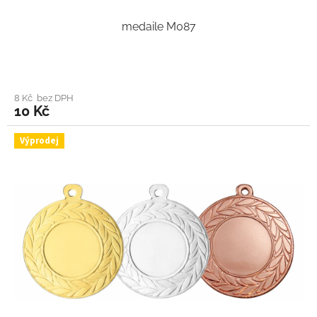
medaile M087
8 Kč bez DPH
10 Kč
Výprodej