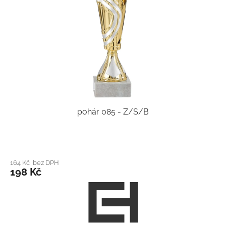
pohár 085 - Z/S/B
164 Kč bez DPH
198 Kč
Z
á
p
a