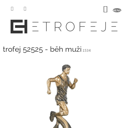
Přejít
na
NÁKUP
obsah
KOŠÍK
trofej 52525 - běh muži
1534