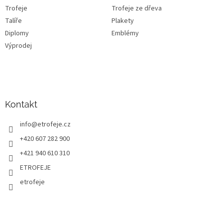
Trofeje
Trofeje ze dřeva
Talíře
Plakety
Diplomy
Emblémy
Výprodej
Kontakt
info
@
etrofeje.cz
+420 607 282 900
+421 940 610 310
ETROFEJE
etrofeje