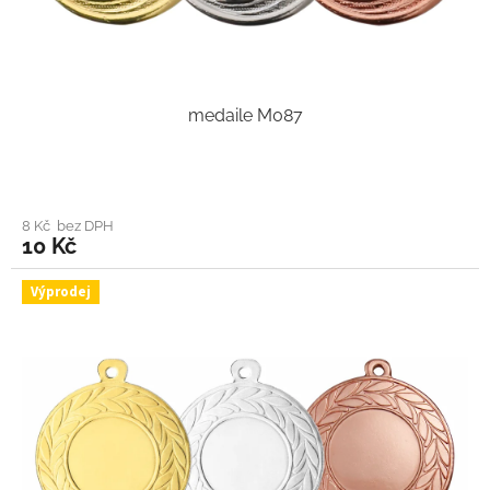
medaile M087
8 Kč bez DPH
10 Kč
Výprodej