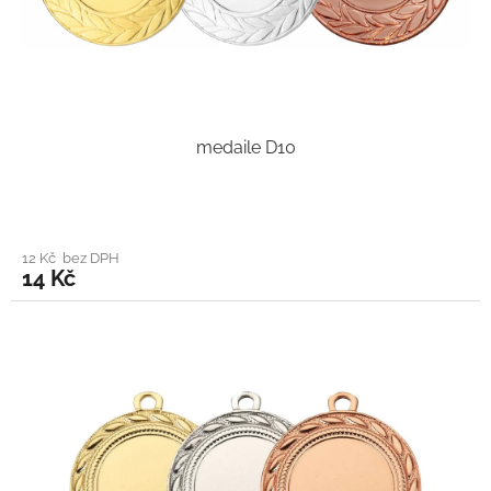
medaile D10
12 Kč bez DPH
14 Kč