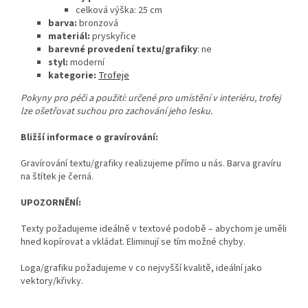
celková výška: 25
cm
barva:
bronzová
materiál:
pryskyřice
barevné provedení textu/grafiky
: ne
styl:
moderní
kategorie:
Trofeje
Pokyny pro péči a použití: určené pro umístění v interiéru, trofej
lze ošetřovat suchou pro zachování jeho lesku.
Bližší informace o gravírování:
Gravírování textu/grafiky realizujeme přímo u nás. Barva gravíru
na štítek je černá.
UPOZORNĚNÍ:
Texty požadujeme ideálně v textové podobě – abychom je uměli
hned kopírovat a vkládat. Eliminují se tím možné chyby.
Loga/grafiku požadujeme v co nejvyšší kvalitě, ideální jako
vektory/křivky.