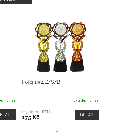
trofej 1951 Z/S/B
dem u nás
Skladem u nás
145 Kč bez DPH
ETAIL
DETAIL
175 Kč