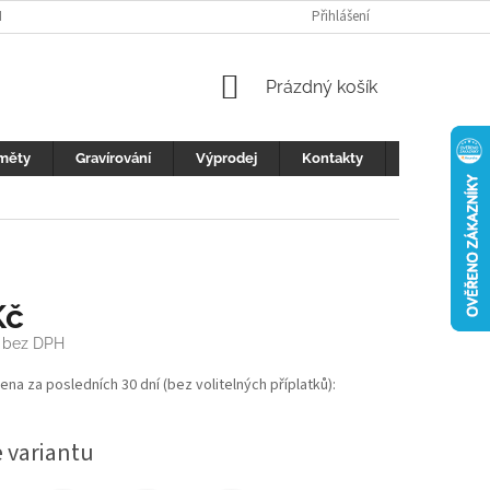
H ÚDAJŮ
FOTOGALERIE
KONTAKTY
Přihlášení
REKLAMACE
DŮLEŽI
NÁKUPNÍ
Prázdný košík
KOŠÍK
měty
Gravírování
Výprodej
Kontakty
Blog
Kč
bez DPH
cena za posledních 30 dní (bez volitelných příplatků):
e variantu