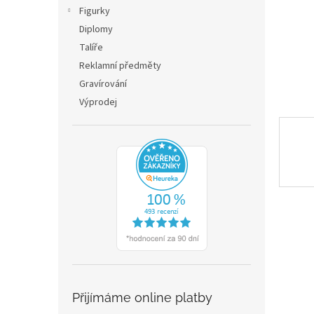
n
Figurky
e
Diplomy
l
Talíře
Reklamní předměty
Gravírování
Výprodej
Přijímáme online platby