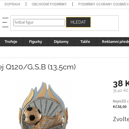
DOPRAVA
OBCHODNÍ PODMÍNKY
PODMÍNKY OCHRANY OSOBNÍC
HLEDAT
Trofeje
Figurky
Diplomy
Talíře
Reklamní před
ej Q120/G,S,B (13,5cm)
38 
31,40 Kč
Měrná
Nejnižší 
cena:
Kč38,00
Zvolt