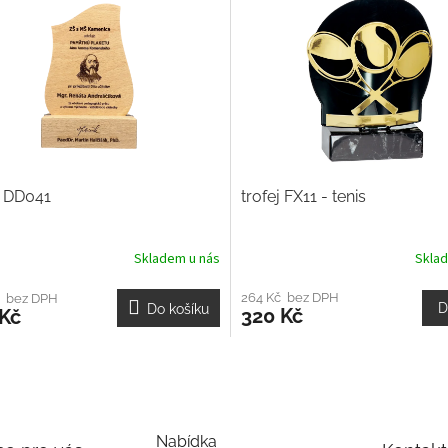
j DD041
trofej FX11 - tenis
Skladem u nás
Skla
264 Kč bez DPH
č bez DPH
D
Do košíku
320 Kč
 Kč
Nabídka