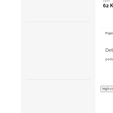
DPH
62 
Popi
Det
pods
High-c