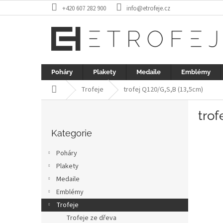
Přejít
+420 607 282 900
info@etrofeje.cz
na
obsah
Poháry
Plakety
Medaile
Emblémy
Domů
Trofeje
trofej Q120/G,S,B (13,5cm)
P
trof
o
Přeskočit
s
kategorie
Kategorie
t
r
Poháry
a
Plakety
n
Medaile
n
í
Emblémy
p
Trofeje
a
Trofeje ze dřeva