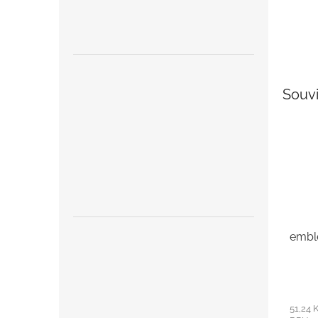
Souvi
embl
51,24 