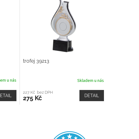
trofej 39213
dem u nás
Skladem u nás
227 Kč bez DPH
ETAIL
DETAIL
275 Kč