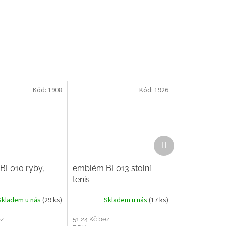
Kód:
1908
Kód:
1926
Další
produkt
BL010 ryby,
emblém BL013 stolní
tenis
Skladem u nás
(29 ks)
Skladem u nás
(17 ks)
ez
51,24 Kč bez