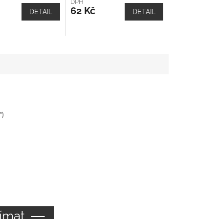
DPH
62 Kč
DETAIL
DETAIL
")
ímat