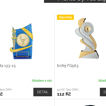
Výprodej
ta 133-13
trofej FG563
Skladem u nás
Skla
 bez DPH
93 Kč bez DPH
DETAIL
D
Kč
112 Kč