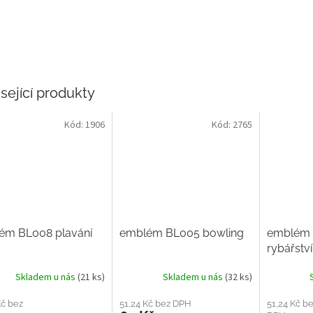
sející produkty
Kód:
1906
Kód:
2765
ém BL008 plavání
emblém BL005 bowling
emblém 
rybářství
Skladem u nás
(21 ks)
Skladem u nás
(32 ks)
Kč bez
51,24 Kč bez DPH
51,24 Kč b