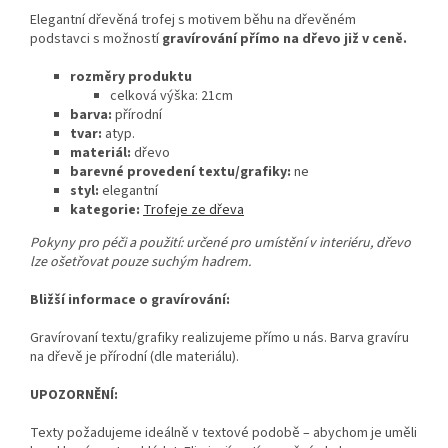
Elegantní dřevěná trofej s motivem běhu na dřevěném
podstavci s možností
gravírování přímo na dřevo již v ceně.
rozměry produktu
celková výška: 21cm
barva:
přírodní
tvar:
atyp.
materiál:
dřevo
barevné provedení textu/grafiky:
ne
styl:
elegantní
kategorie:
Trofeje ze dřeva
Pokyny pro péči a použití: určené pro umístění v interiéru, dřevo
lze ošetřovat pouze suchým hadrem.
Bližší informace o gravírování:
Gravírovaní textu/grafiky realizujeme přímo u nás. Barva gravíru
na dřevě je přírodní (dle materiálu).
UPOZORNĚNÍ:
Texty požadujeme ideálně v textové podobě – abychom je uměli