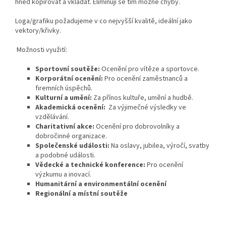
hned kopírovat a vkládat. Eliminují se tím možné chyby.
Loga/grafiku požadujeme v co nejvyšší kvalitě, ideální jako
vektory/křivky.
Možnosti využití:
Sportovní soutěže:
Ocenění pro vítěze a sportovce.
Korporátní ocenění:
Pro ocenění zaměstnanců a
firemních úspěchů.
Kulturní a umění:
Za přínos kultuře, umění a hudbě.
Akademická ocenění:
Za výjimečné výsledky ve
vzdělávání.
Charitativní akce:
Ocenění pro dobrovolníky a
dobročinné organizace.
Společenské události:
Na oslavy, jubilea, výročí, svatby
a podobné události.
Vědecké a technické konference:
Pro ocenění
výzkumu a inovací.
Humanitární a environmentální ocenění
Regionální a místní soutěže