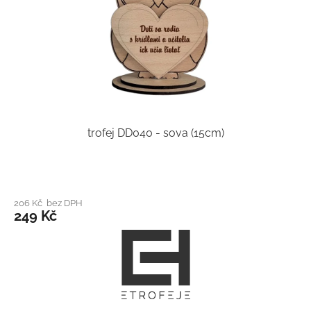
trofej DD040 - sova (15cm)
206 Kč bez DPH
249 Kč
Z
á
p
a
t