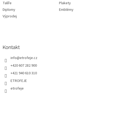
Talíře
Plakety
Diplomy
Emblémy
Výprodej
Kontakt
info
@
etrofeje.cz
+420 607 282 900
+421 940 610 310
ETROFEJE
etrofeje