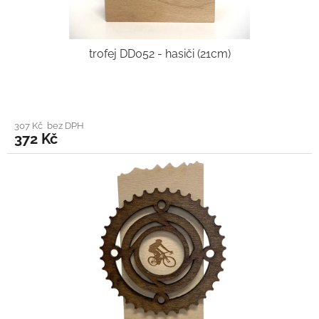
trofej DD052 - hasiči (21cm)
307 Kč bez DPH
372 Kč