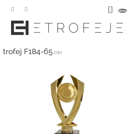
Přejít
na
NÁKUP
obsah
KOŠÍK
trofej F184-65
2787