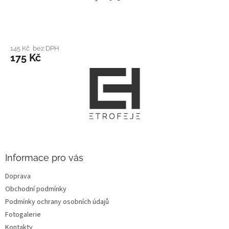
145 Kč bez DPH
175 Kč
Z
á
p
a
t
í
Informace pro vás
Doprava
Obchodní podmínky
Podmínky ochrany osobních údajů
Fotogalerie
Kontakty