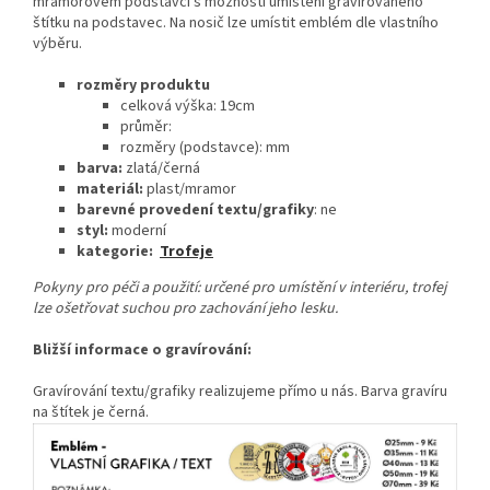
mramorovém podstavci s možností umístění gravírovaného
štítku na podstavec. Na nosič lze umístit emblém dle vlastního
výběru.
rozměry produktu
celková
výška: 19cm
průměr:
rozměry (podstavce): mm
barva:
zlatá/černá
materiál:
plast/mramor
barevné provedení textu/grafiky
: ne
styl:
moderní
kategorie:
Trofeje
Pokyny pro péči a použití: určené pro umístění v interiéru, trofej
lze ošetřovat suchou pro zachování jeho lesku.
Bližší informace o gravírování:
Gravírování textu/grafiky realizujeme přímo u nás. Barva gravíru
na štítek je černá.