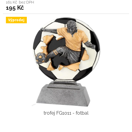
161 Kč bez DPH
195 Kč
Výprodej
trofej FG1011 - fotbal