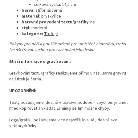
celková výška: 14,5
cm
barva:
stříbrná/černá
materiál:
pryskyřice
barevné provedení textu/grafiky
: ne
styl:
moderní
kategorie:
Trofeje
Pokyny pro péči a použití: určené pro umístění v interiéru, trofej
lze ošetřovat suchou pro zachování jeho lesku.
Bližší informace o gravírování:
Gravírování textu/grafiky realizujeme přímo u nás. Barva gravíru
na štítek je černá.
UPOZORNĚNÍ:
Texty požadujeme ideálně v textové podobě – abychom je uměli
hned kopírovat a vkládat. Eliminují se tím možné chyby.
Loga/grafiku požadujeme v co nejvyšší kvalitě, ideální jako
vektory/křivky.