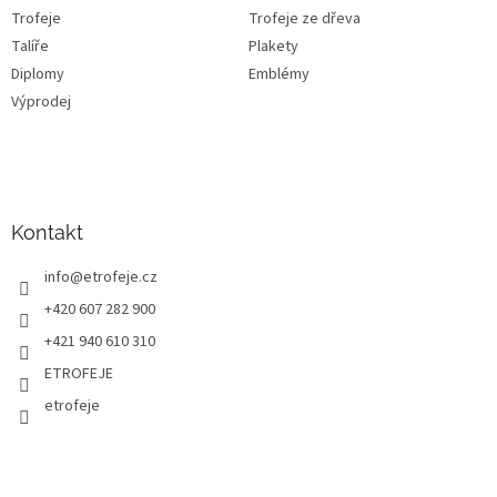
Trofeje
Trofeje ze dřeva
Talíře
Plakety
Diplomy
Emblémy
Výprodej
Kontakt
info
@
etrofeje.cz
+420 607 282 900
+421 940 610 310
ETROFEJE
etrofeje