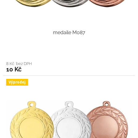
medaile M087
8 Kč bez DPH
10 Kč
Výprodej