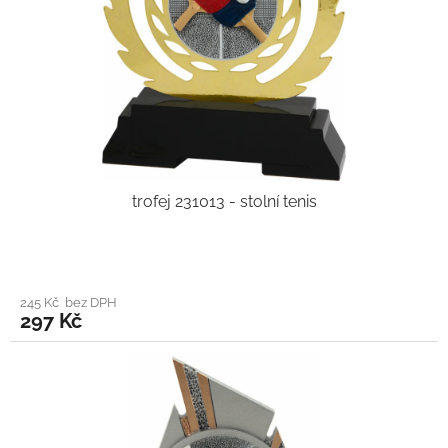
trofej 231013 - stolní tenis
245 Kč bez DPH
297 Kč