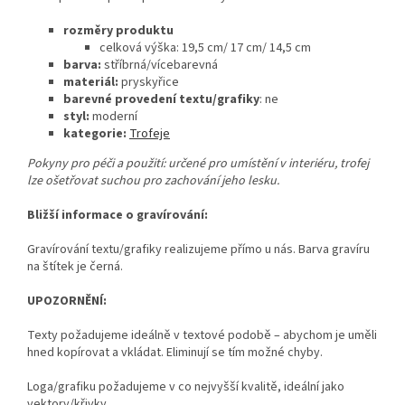
rozměry produktu
celková výška: 19,5 cm/ 17 cm/ 14,5 cm
barva:
stříbrná/vícebarevná
materiál:
pryskyřice
barevné provedení textu/grafiky
: ne
styl:
moderní
kategorie:
Trofeje
Pokyny pro péči a použití: určené pro umístění v interiéru, trofej
lze ošetřovat suchou pro zachování jeho lesku.
Bližší informace o gravírování:
Gravírování textu/grafiky realizujeme přímo u nás. Barva gravíru
na štítek je černá.
UPOZORNĚNÍ:
Texty požadujeme ideálně v textové podobě – abychom je uměli
hned kopírovat a vkládat. Eliminují se tím možné chyby.
Loga/grafiku požadujeme v co nejvyšší kvalitě, ideální jako
vektory/křivky.