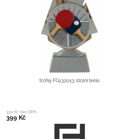
trofej FG132013 stolní tenis
330 Kč bez DPH
399 Kč
Z
á