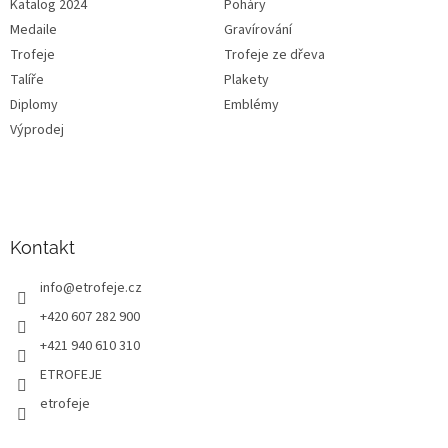
Katalog 2024
Poháry
Medaile
Gravírování
Trofeje
Trofeje ze dřeva
Talíře
Plakety
Diplomy
Emblémy
Výprodej
Kontakt
info
@
etrofeje.cz
+420 607 282 900
+421 940 610 310
ETROFEJE
etrofeje