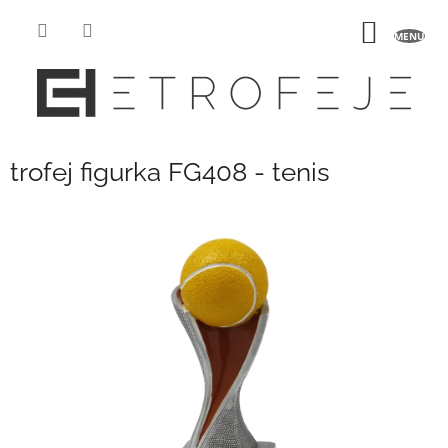
Přejít
na
NÁKUP
obsah
KOŠÍK
trofej figurka FG408 - tenis