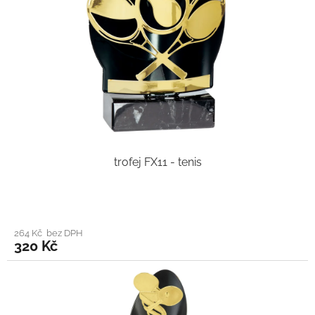
trofej FX11 - tenis
264 Kč bez DPH
320 Kč