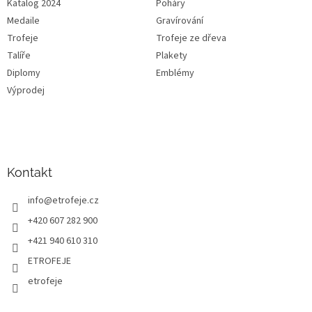
Katalog 2024
Poháry
Medaile
Gravírování
Trofeje
Trofeje ze dřeva
Talíře
Plakety
Diplomy
Emblémy
Výprodej
Kontakt
info
@
etrofeje.cz
+420 607 282 900
+421 940 610 310
ETROFEJE
etrofeje