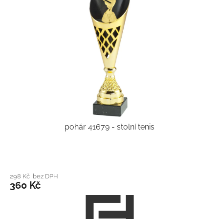
pohár 41679 - stolní tenis
298 Kč bez DPH
360 Kč
Z
á