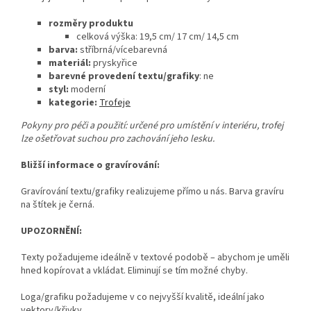
rozměry produktu
celková výška: 19,5 cm/ 17 cm/ 14,5 cm
barva:
stříbrná/vícebarevná
materiál:
pryskyřice
barevné provedení textu/grafiky
: ne
styl:
moderní
kategorie:
Trofeje
Pokyny pro péči a použití: určené pro umístění v interiéru, trofej
lze ošetřovat suchou pro zachování jeho lesku.
Bližší informace o gravírování:
Gravírování textu/grafiky realizujeme přímo u nás. Barva gravíru
na štítek je černá.
UPOZORNĚNÍ:
Texty požadujeme ideálně v textové podobě – abychom je uměli
hned kopírovat a vkládat. Eliminují se tím možné chyby.
Loga/grafiku požadujeme v co nejvyšší kvalitě, ideální jako
vektory/křivky.