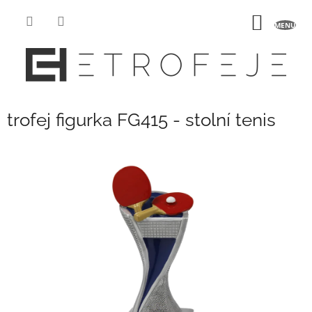
Přejít
na
NÁKUP
obsah
KOŠÍK
trofej figurka FG415 - stolní tenis