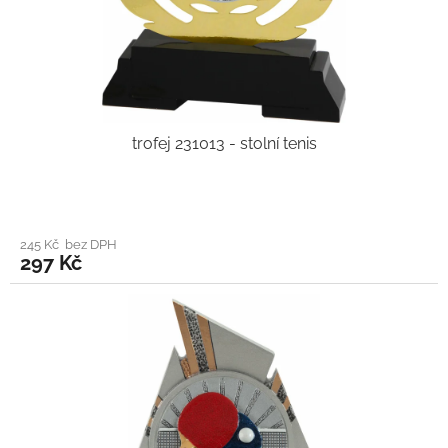
trofej 231013 - stolní tenis
245 Kč bez DPH
297 Kč