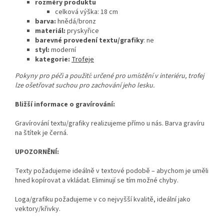
rozměry produktu
celková výška: 18
cm
barva:
hnědá/bronz
materiál:
pryskyřice
barevné provedení textu/grafiky
: ne
styl:
moderní
kategorie:
Trofeje
Pokyny pro péči a použití: určené pro umístění v interiéru, trofej
lze ošetřovat suchou pro zachování jeho lesku.
Bližší informace o gravírování:
Gravírování textu/grafiky realizujeme přímo u nás. Barva gravíru
na štítek je černá.
UPOZORNĚNÍ:
Texty požadujeme ideálně v textové podobě – abychom je uměli
hned kopírovat a vkládat. Eliminují se tím možné chyby.
Loga/grafiku požadujeme v co nejvyšší kvalitě, ideální jako
vektory/křivky.