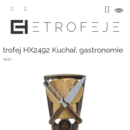
Přejít
na
NÁKUP
obsah
KOŠÍK
trofej HX2492 Kuchař, gastronomie
4430