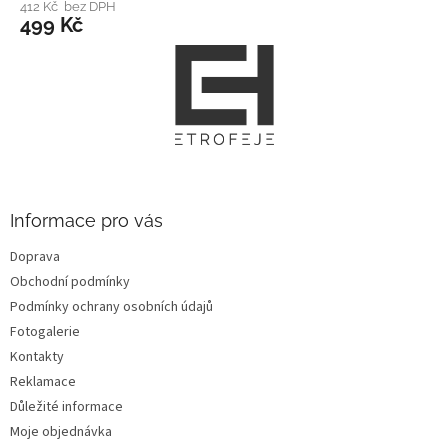
412 Kč bez DPH
499 Kč
Z
á
p
a
t
í
Informace pro vás
Doprava
Obchodní podmínky
Podmínky ochrany osobních údajů
Fotogalerie
Kontakty
Reklamace
Důležité informace
Moje objednávka