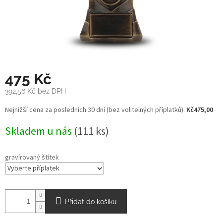
475 Kč
392,56 Kč
bez DPH
Měrná
Nejnižší cena za posledních 30 dní (bez volitelných příplatků):
Kč475,00
cena:
Skladem u nás
(111 ks)
gravírovaný štítek
Přidat do košíku