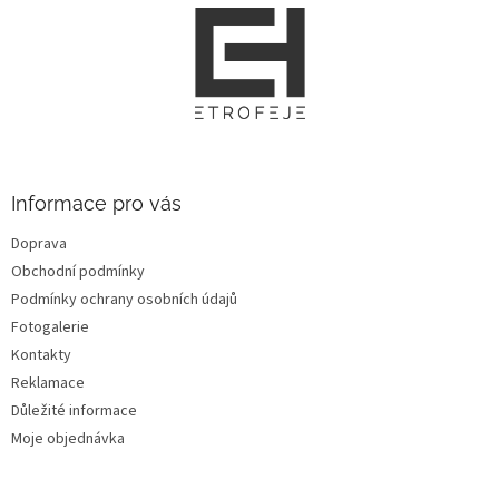
Z
á
p
a
t
í
Informace pro vás
Doprava
Obchodní podmínky
Podmínky ochrany osobních údajů
Fotogalerie
Kontakty
Reklamace
Důležité informace
Moje objednávka