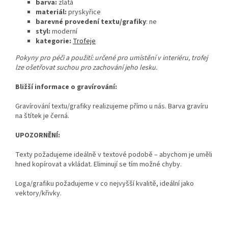
barva:
zlatá
materiál:
pryskyřice
barevné provedení textu/grafiky
: ne
styl:
moderní
kategorie:
Trofeje
Pokyny pro péči a použití: určené pro umístění v interiéru, trofej
lze ošetřovat suchou pro zachování jeho lesku.
Bližší informace o gravírování:
Gravírování textu/grafiky realizujeme přímo u nás. Barva gravíru
na štítek je černá.
UPOZORNĚNÍ:
Texty požadujeme ideálně v textové podobě – abychom je uměli
hned kopírovat a vkládat. Eliminují se tím možné chyby.
Loga/grafiku požadujeme v co nejvyšší kvalitě, ideální jako
vektory/křivky.