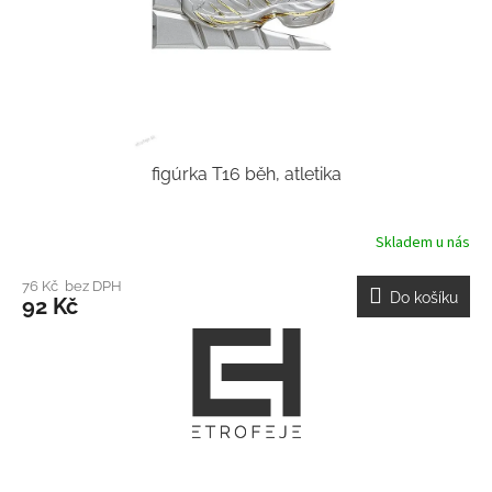
figúrka T16 běh, atletika
Skladem u nás
76 Kč bez DPH
Do košíku
92 Kč
Z
á
p
a
t
í