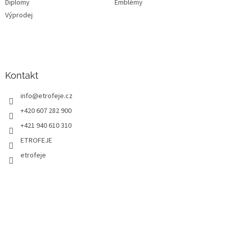
Diplomy
Emblémy
Výprodej
Kontakt
info
@
etrofeje.cz
+420 607 282 900
+421 940 610 310
ETROFEJE
etrofeje