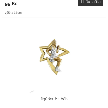
Do košíku
99 Kč
výška 19cm
figúrka J14 běh