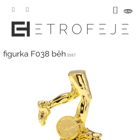
Přejít
na
NÁKUP
obsah
KOŠÍK
figurka F038 běh
3587