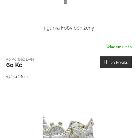
figúrka F085 běh ženy
Skladem u nás
50 Kč bez DPH
Do košíku
60 Kč
výška 14cm