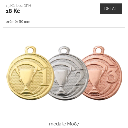
15 Kč bez DPH
DETAIL
18 Kč
průměr 50 mm
medaile M087