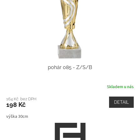
pohár 085 - Z/S/B
Skladem u nás
164 Kč bez DPH
DETAIL
198 Kč
výška 30cm
Z
á
p