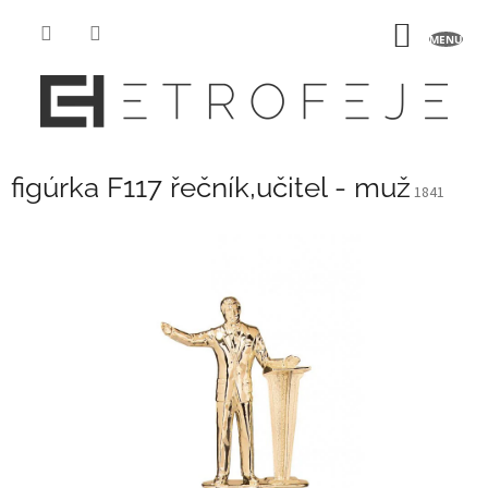
Přejít
na
NÁKUP
obsah
KOŠÍK
figúrka F117 řečník,učitel - muž
1841