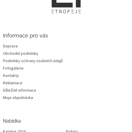
a
t
í
Informace pro vás
Doprava
Obchodní podmínky
Podmínky ochrany osobních údajů
Fotogalerie
Kontakty
Reklamace
Důležité informace
Moje objednávka
Nabídka
Katalog 2024
Poháry