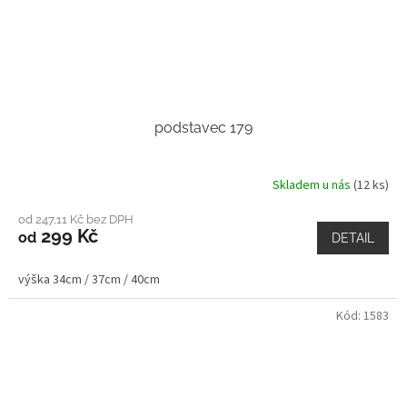
podstavec 179
Skladem u nás
(12 ks)
od 247,11 Kč bez DPH
299 Kč
od
DETAIL
výška 34cm / 37cm / 40cm
Kód:
1583