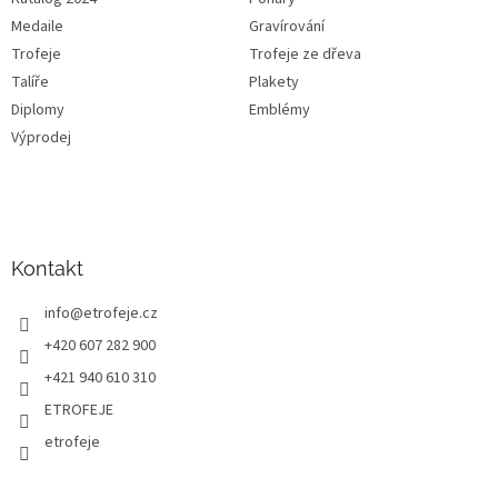
Medaile
Gravírování
Trofeje
Trofeje ze dřeva
Talíře
Plakety
Diplomy
Emblémy
Výprodej
Kontakt
info
@
etrofeje.cz
+420 607 282 900
+421 940 610 310
ETROFEJE
etrofeje