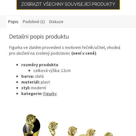
ZOBRAZIT VŠECHNY SOUVISEJÍCÍ PRODUKTY
Popis
Podobné (1)
Diskuze
Detailní popis produktu
Figurka ve zlatém provedení s motivem řečník/učitel, vhodná
pro uložení na zvolený podstavec
(není v ceně)
.
rozměry produktu
celková výška: 12
cm
barva:
zlatá
materiál:
plast
styl:
moderní
kategorie:
Figurky