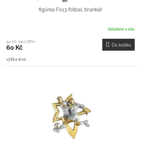
figúrka F013 fotbal, brankář
Skladem u nás
50 Kč bez DPH
Do košíku
60 Kč
výška 8cm