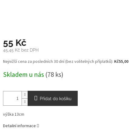
55 Kč
45,45 Kč bez DPH
Měrná
Nejnižší cena za posledních 30 dní (bez volitelných příplatků):
Kč55,00
cena:
Skladem u nás
(78 ks)
Přidat do košíku
výška 13cm
Detailní informace