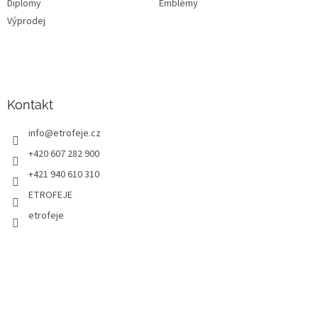
Diplomy
Emblémy
Výprodej
Kontakt
info
@
etrofeje.cz
+420 607 282 900
+421 940 610 310
ETROFEJE
etrofeje