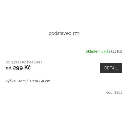
podstavec 179
Skladem u nás
(11 ks)
od 247,11 Kč bez DPH
299 Kč
od
DETAIL
výška 34cm / 37cm / 40cm
Kód:
2961