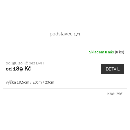
podstavec 171
Skladem u nás
(8 ks)
od 156,20 Kč bez DPH
189 Kč
od
DETAIL
výška 18,5cm / 20cm / 23cm
Kód:
2961