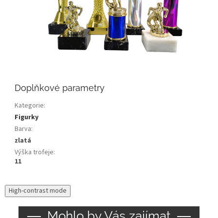
Doplňkové parametry
Kategorie
:
Figurky
Barva
:
zlatá
Výška trofeje
:
11
High-contrast mode
Mohlo by Vás zajímat