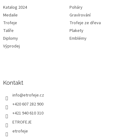
Katalog 2024
Poháry
Medaile
Gravírování
Trofeje
Trofeje ze dřeva
Talíře
Plakety
Diplomy
Emblémy
Výprodej
Kontakt
info
@
etrofeje.cz
+420 607 282 900
+421 940 610 310
ETROFEJE
etrofeje