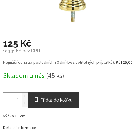
125 Kč
103,31 Kč bez DPH
Měrná
Nejnižší cena za posledních 30 dní (bez volitelných příplatků):
Kč125,00
cena:
Skladem u nás
(45 ks)
Přidat do košíku
výška 11 cm
Detailní informace