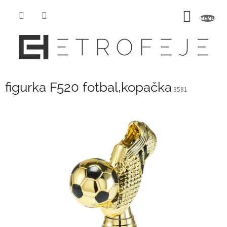
Přejít
na
NÁKUP
obsah
KOŠÍK
figurka F520 fotbal,kopačka
3581