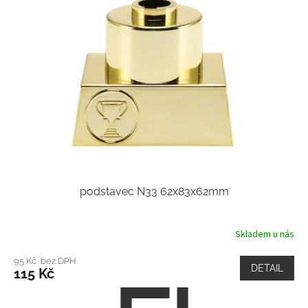
podstavec N33 62x83x62mm
Skladem u nás
95 Kč bez DPH
DETAIL
115 Kč
Z