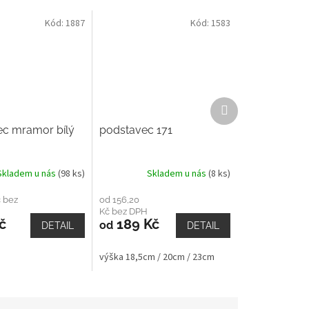
Kód:
1887
Kód:
1583
Další
produkt
c mramor bílý
podstavec 171
Skladem u nás
(98 ks)
Skladem u nás
(8 ks)
č bez
od 156,20
Kč bez DPH
č
189 Kč
od
DETAIL
DETAIL
výška 18,5cm / 20cm / 23cm