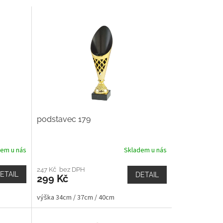
podstavec 179
dem u nás
Skladem u nás
247 Kč bez DPH
ETAIL
DETAIL
299 Kč
výška 34cm / 37cm / 40cm