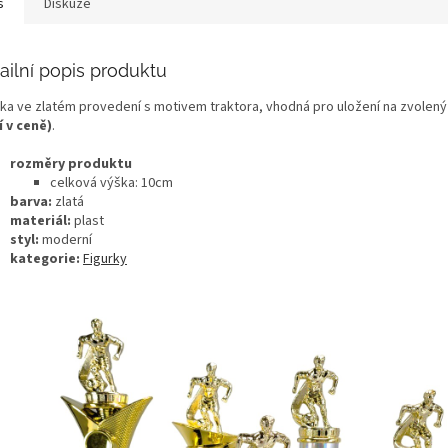
s
Diskuze
ailní popis produktu
rka ve zlatém provedení s motivem traktora, vhodná pro uložení na zvolen
í v ceně)
.
rozměry produktu
celková výška: 10
cm
barva:
zlatá
materiál:
plast
styl:
moderní
kategorie:
Figurky