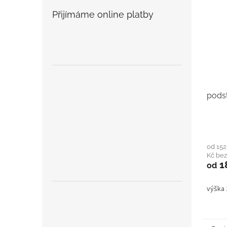
Přijímáme online platby
pods
od 152
Kč be
1
od
výška