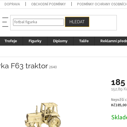
DOPRAVA
OBCHODNÍ PODMÍNKY
PODMÍNKY OCHRANY OSOBNÍC
HLEDAT
Trofeje
Figurky
Diplomy
Talíře
Reklamní před
rka F63 traktor
2640
185
152,89 
Měrná
Nejnižší 
cena:
Kč185,00
Sklad