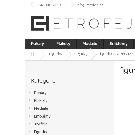
Přejít
+420 607 282 900
info@etrofeje.cz
na
obsah
Poháry
Plakety
Medaile
Emblémy
Domů
Figurky
Figurky
figurka F63 traktor
P
figu
o
Přeskočit
s
kategorie
Kategorie
t
r
Poháry
a
Plakety
n
Medaile
n
í
Emblémy
p
Trofeje
a
Figurky