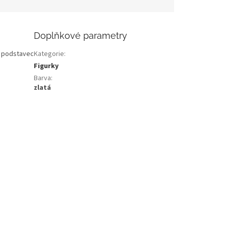
Doplňkové parametry
ý podstavec
Kategorie
:
Figurky
Barva
:
zlatá