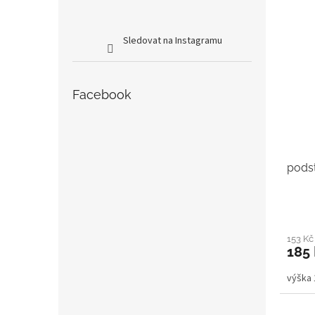
Sledovat na Instagramu
Facebook
pods
153 K
185
výška 