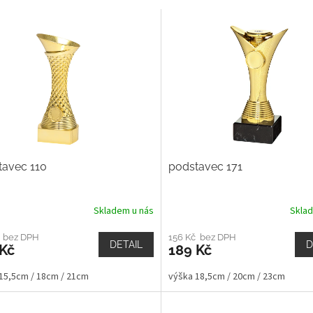
tavec 110
podstavec 171
Skladem u nás
Skla
č bez DPH
156 Kč bez DPH
DETAIL
D
 Kč
189 Kč
15,5cm / 18cm / 21cm
výška 18,5cm / 20cm / 23cm