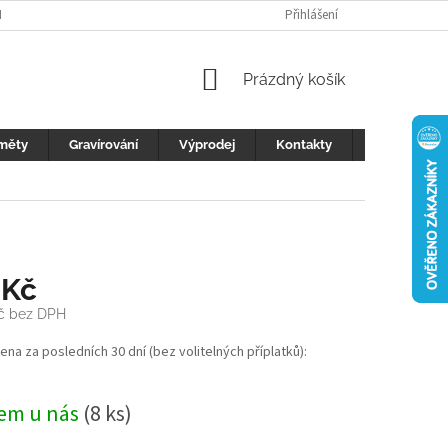
H ÚDAJŮ
FOTOGALERIE
KONTAKTY
Přihlášení
REKLAMACE
DŮLEŽI
NÁKUPNÍ
Prázdný košík
KOŠÍK
měty
Gravírování
Výprodej
Kontakty
Blog
 Kč
Kč bez DPH
cena za posledních 30 dní (bez volitelných příplatků):
em u nás
(8 ks)