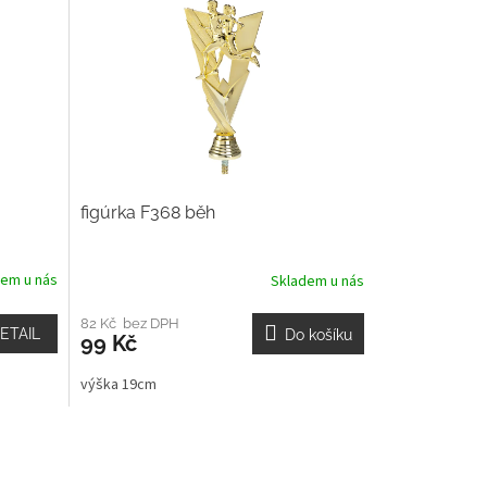
figúrka F368 běh
dem u nás
Skladem u nás
82 Kč bez DPH
ETAIL
Do košíku
99 Kč
výška 19cm