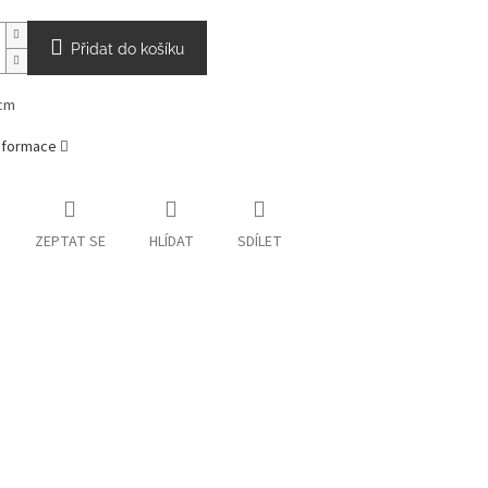
Přidat do košíku
cm
informace
ZEPTAT SE
HLÍDAT
SDÍLET