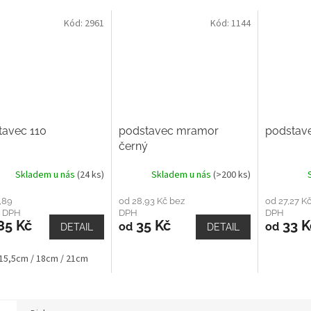
Kód:
2961
Kód:
1144
tavec 110
podstavec mramor
podstave
černý
Skladem u nás
(24 ks)
Skladem u nás
(>200 ks)
,89
od 28,93 Kč bez
od 27,27 K
z DPH
DPH
DPH
85 Kč
35 Kč
33 K
od
od
DETAIL
DETAIL
 15,5cm / 18cm / 21cm