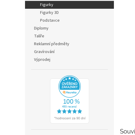
n
Figurky
e
Figurky 3D
l
Podstavce
Diplomy
Talíře
Reklamní předměty
Gravírování
Výprodej
Souvi