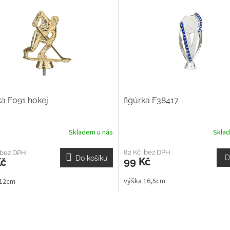
ka F091 hokej
figúrka F38417
Skladem u nás
Skla
82 Kč bez DPH
 bez DPH
D
Do košíku
99 Kč
Kč
výška 16,5cm
 12cm