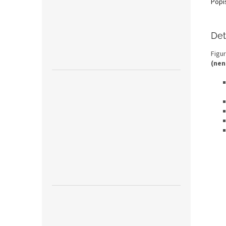
Popi
Det
Figu
(nen