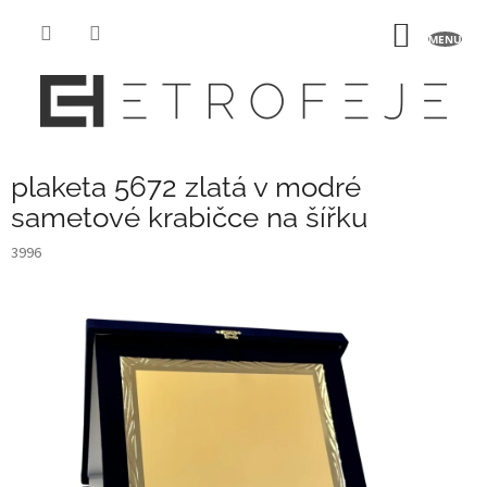
Přejít
na
NÁKUP
obsah
KOŠÍK
plaketa 5672 zlatá v modré
sametové krabičce na šířku
3996