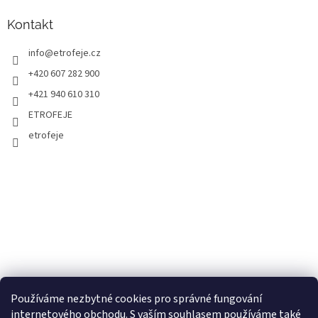
Kontakt
info
@
etrofeje.cz
+420 607 282 900
+421 940 610 310
ETROFEJE
etrofeje
Používáme nezbytné cookies pro správné fungování
internetového obchodu. S vaším souhlasem používáme také