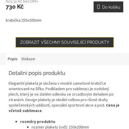
603,31 Kč bez DPH
730 Kč
Do košíku
krabička 255x205mm
ZOBRAZIT VŠECHNY SOUVISEJÍCÍ PRODUKTY
Popis
Diskuze
Detailní popis produktu
Elegantní plaketa je uložena v modré sametové krabičce
orientované na šířku. Podkladem pro sublimaci je ozdobný
plech, který je ve zlatém odlesku se zrcadlovým detailem po
stranách. Design plakety je ideální volbou pro různé druhy
společenských událostí, speciální sportovní akce a pod.
Cena je
včetně sublimace
.
rozměry produktu
rozmer plakety (vxš): 150x200mm