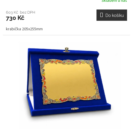
Skladem u nás
603 Kč bez DPH
Do košíku
730 Kč
krabička 205x255mm