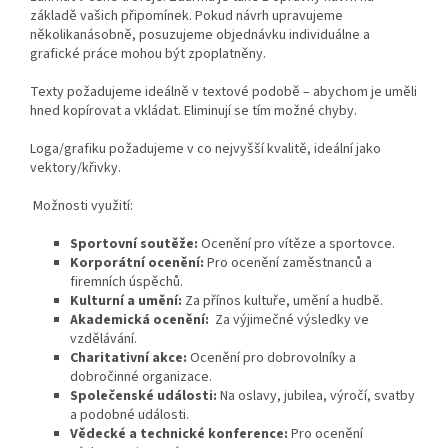
základě vašich připomínek. Pokud návrh upravujeme
několikanásobně, posuzujeme objednávku individuálne a
grafické práce mohou být zpoplatněny.
Texty požadujeme ideálně v textové podobě – abychom je uměli
hned kopírovat a vkládat. Eliminují se tím možné chyby.
Loga/grafiku požadujeme v co nejvyšší kvalitě, ideální jako
vektory/křivky.
Možnosti využití:
Sportovní soutěže:
Ocenění pro vítěze a sportovce.
Korporátní ocenění:
Pro ocenění zaměstnanců a
firemních úspěchů.
Kulturní a umění:
Za přínos kultuře, umění a hudbě.
Akademická ocenění:
Za výjimečné výsledky ve
vzdělávání.
Charitativní akce:
Ocenění pro dobrovolníky a
dobročinné organizace.
Společenské události:
Na oslavy, jubilea, výročí, svatby
a podobné události.
Vědecké a technické konference:
Pro ocenění