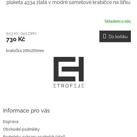
plaketa 4334 zlatá v modré sametové krabičce na šířku
Skladem u nás
603 Kč bez DPH
Do košíku
730 Kč
krabička 205x255mm
Z
á
p
a
t
í
Informace pro vás
Doprava
Obchodní podmínky
Podmínky ochrany osobních údajů