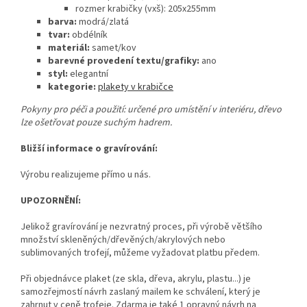
rozmer krabičky (vxš): 205x255mm
barva:
modrá/zlatá
tvar:
obdélník
materiál:
samet/kov
barevné provedení textu/grafiky:
ano
styl:
elegantní
kategorie:
plakety v krabičce
Pokyny pro péči a použití: určené pro umístění v interiéru, dřevo
lze ošetřovat pouze suchým hadrem.
Bližší informace o gravírování:
Výrobu realizujeme přímo u nás.
UPOZORNĚNÍ:
Jelikož gravírování je nezvratný proces, při výrobě většího
množství skleněných/dřevěných/akrylových nebo
sublimovaných trofejí, můžeme vyžadovat platbu předem.
Při objednávce plaket (ze skla, dřeva, akrylu, plastu...) je
samozřejmostí návrh zaslaný mailem ke schválení, který je
zahrnut v ceně trofeje. Zdarma je také 1 opravný návrh na