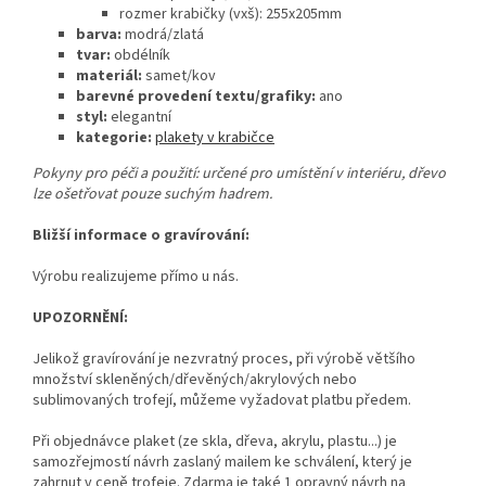
rozmer krabičky (vxš): 255x205mm
barva:
modrá/zlatá
tvar:
obdélník
materiál:
samet/kov
barevné provedení textu/grafiky:
ano
styl:
elegantní
kategorie:
plakety v krabičce
Pokyny pro péči a použití: určené pro umístění v interiéru, dřevo
lze ošetřovat pouze suchým hadrem.
Bližší informace o gravírování:
Výrobu realizujeme přímo u nás.
UPOZORNĚNÍ:
Jelikož gravírování je nezvratný proces, při výrobě většího
množství skleněných/dřevěných/akrylových nebo
sublimovaných trofejí, můžeme vyžadovat platbu předem.
Při objednávce plaket (ze skla, dřeva, akrylu, plastu...) je
samozřejmostí návrh zaslaný mailem ke schválení, který je
zahrnut v ceně trofeje. Zdarma je také 1 opravný návrh na