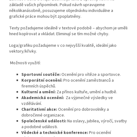
základě vašich připomínek. Pokud návrh upravujeme
několikanásobně, posuzujeme objednávku individuálne a
grafické práce mohou být zpoplatněny.
Texty požadujeme ideálně v textové podobě – abychom je uměli
hned kopírovat a vkládat. Eliminují se tím možné chyby.
Loga/grafiku požadujeme v co nejvyšší kvalitě, ideální jako
vektory/křivky.
Možnosti využití:
Sportovní soutěže:
Ocenění pro vítěze a sportovce.
Korporátní ocenění:
Pro ocenění zaměstnanců a
firemních úspěchů.
Kulturní a umění:
Za přínos kultuře, umění a hudbě.
Akademická ocenění:
Za výjimečné výsledky ve
vzdělávání.
Charitativní akce:
Ocenění pro dobrovolníky a
dobročinné organizace.
Společenské události:
Na oslavy, jubilea, výročí, svatby
a podobné události.
Vědecké a technické konference:
Pro ocenění