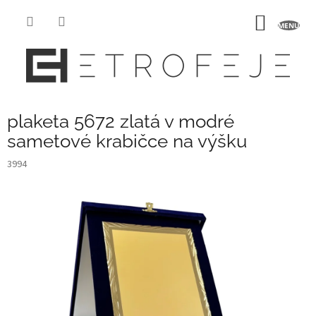
Přejít
na
NÁKUP
obsah
KOŠÍK
plaketa 5672 zlatá v modré
sametové krabičce na výšku
3994