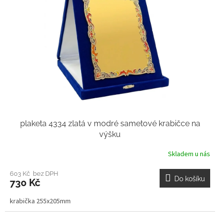
plaketa 4334 zlatá v modré sametové krabičce na
výšku
Skladem u nás
603 Kč bez DPH
Do košíku
730 Kč
krabička 255x205mm