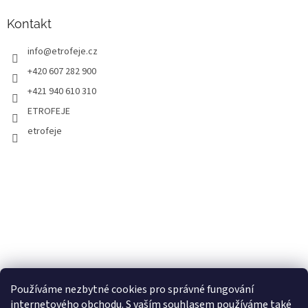
Kontakt
info
@
etrofeje.cz
+420 607 282 900
+421 940 610 310
ETROFEJE
etrofeje
Používáme nezbytné cookies pro správné fungování
internetového obchodu. S vaším souhlasem používáme také