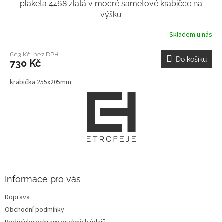
plaketa 4468 zlatá v modré sametové krabičce na
výšku
Skladem u nás
603 Kč bez DPH
Do košíku
730 Kč
krabička 255x205mm
Z
á
p
a
t
í
Informace pro vás
Doprava
Obchodní podmínky
Podmínky ochrany osobních údajů