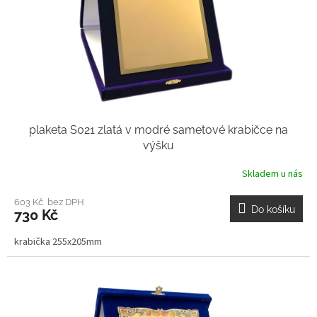
plaketa S021 zlatá v modré sametové krabičce na
výšku
Skladem u nás
603 Kč bez DPH
Do košíku
730 Kč
krabička 255x205mm