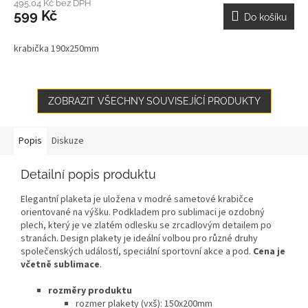
495,04 Kč bez DPH
599 Kč
Do košíku
krabička 190x250mm
ZOBRAZIT VŠECHNY SOUVISEJÍCÍ PRODUKTY
Popis
Diskuze
Detailní popis produktu
Elegantní plaketa je uložena v modré sametové krabičce
orientované na výšku. Podkladem pro sublimaci je ozdobný
plech, který je ve zlatém odlesku se zrcadlovým detailem po
stranách. Design plakety je ideální volbou pro různé druhy
společenských událostí, speciální sportovní akce a pod.
Cena je
včetně sublimace
.
rozměry produktu
rozmer plakety (vxš): 150x200mm