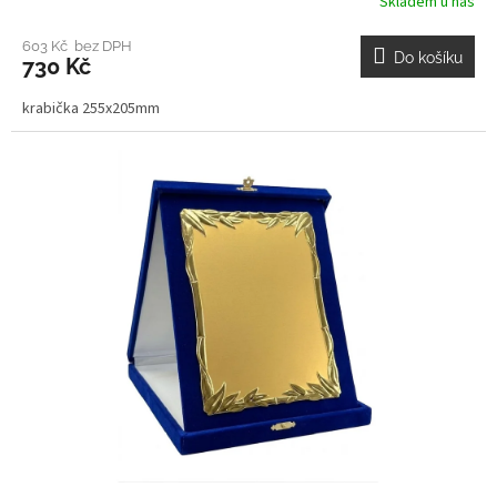
Skladem u nás
603 Kč bez DPH
Do košíku
730 Kč
krabička 255x205mm