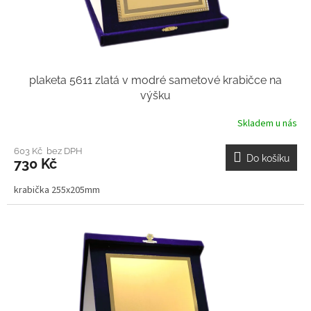
plaketa 5611 zlatá v modré sametové krabičce na
výšku
Skladem u nás
603 Kč bez DPH
Do košíku
730 Kč
krabička 255x205mm