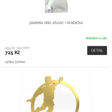
plaketa sklo 26220 + krabička
Skladem u nás
599 Kč bez DPH
DETAIL
725 Kč
výška 215mm