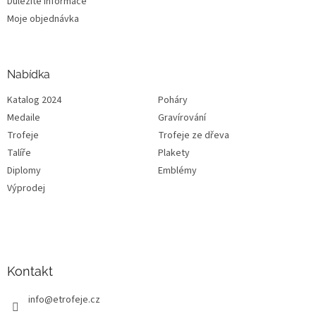
Důležité informace
Moje objednávka
Nabídka
Katalog 2024
Poháry
Medaile
Gravírování
Trofeje
Trofeje ze dřeva
Talíře
Plakety
Diplomy
Emblémy
Výprodej
Kontakt
info
@
etrofeje.cz