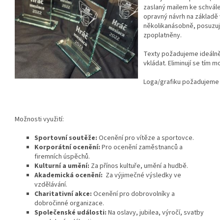
zaslaný mailem ke schválen
opravný návrh na základě
několikanásobně, posuzuj
zpoplatněny.
Texty požadujeme ideálně
vkládat. Eliminují se tím 
Loga/grafiku požadujeme v 
Možnosti využití:
Sportovní soutěže:
Ocenění pro vítěze a sportovce.
Korporátní ocenění:
Pro ocenění zaměstnanců a
firemních úspěchů.
Kulturní a umění:
Za přínos kultuře, umění a hudbě.
Akademická ocenění:
Za výjimečné výsledky ve
vzdělávání.
Charitativní akce:
Ocenění pro dobrovolníky a
dobročinné organizace.
Společenské události:
Na oslavy, jubilea, výročí, svatby