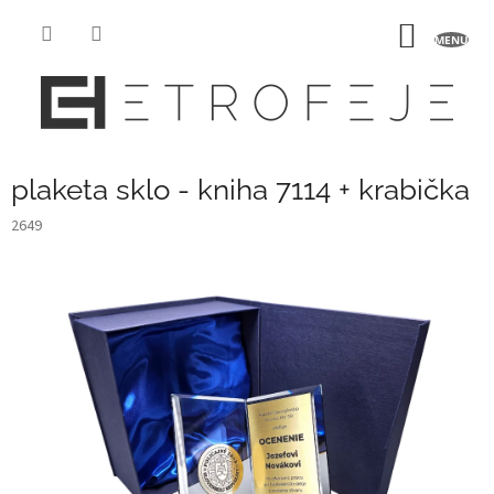
Přejít
na
NÁKUP
obsah
KOŠÍK
plaketa sklo - kniha 7114 + krabička
2649