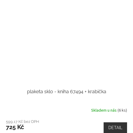
plaketa sklo - kniha 67494 + krabička
Skladem u nás
(6 ks)
599,17 Kč bez DPH
725 Kč
DETAIL