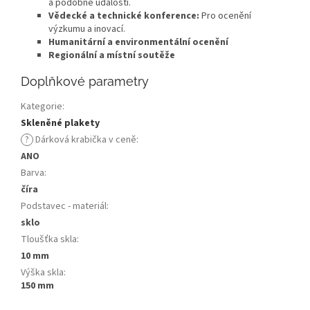
a podobné události.
Vědecké a technické konference:
Pro ocenění
výzkumu a inovací.
Humanitární a environmentální ocenění
Regionální a místní soutěže
Doplňkové parametry
Kategorie
:
Skleněné plakety
?
Dárková krabička v ceně
:
ANO
Barva
:
číra
Podstavec - materiál
:
sklo
Tloušťka skla
:
10 mm
Výška skla
:
150 mm