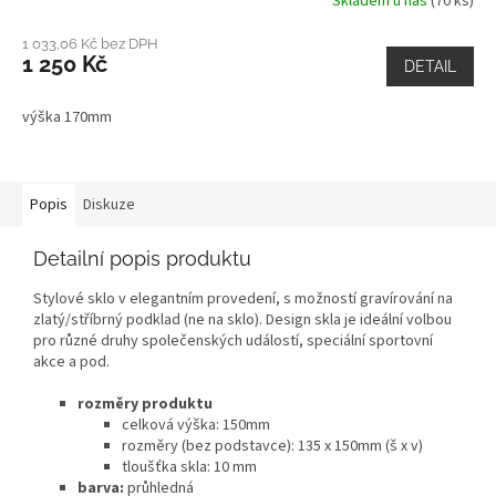
Skladem u nás
(70 ks)
1 033,06 Kč bez DPH
1 250 Kč
DETAIL
výška 170mm
Popis
Diskuze
Detailní popis produktu
Stylové sklo v elegantním provedení, s možností gravírování na
zlatý/stříbrný podklad (ne na sklo). Design skla je ideální volbou
pro různé druhy společenských událostí, speciální sportovní
akce a pod.
rozměry produktu
celková výška: 150mm
rozměry (bez podstavce): 135 x 150mm (š x v)
tloušťka skla: 10 mm
barva:
průhledná