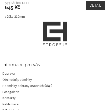
533 Kč bez DPH
DETAIL
645 Kč
výška 210mm
Z
á
p
a
t
í
Informace pro vás
Doprava
Obchodní podmínky
Podmínky ochrany osobních údajů
Fotogalerie
Kontakty
Reklamace