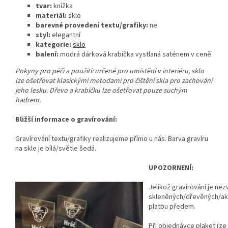
tvar:
knížka
materiál:
sklo
barevné provedení textu/grafiky:
ne
styl:
elegantní
kategorie:
sklo
balení:
modrá dárková krabička vystlaná saténem v ceně
Pokyny pro péči a použití: určené pro umístění v interiéru, sklo
lze ošetřovat klasickými metodami pro čištění skla pro zachování
jeho lesku. Dřevo a krabičku lze ošetřovat pouze suchým
hadrem.
Bližší informace o gravírování:
Gravírování textu/grafiky realizujeme přímo u nás. Barva gravíru
na skle je bílá/světle šedá.
UPOZORNENÍ:
Jelikož gravírování je ne
skleněných/dřevěných/ak
platbu předem.
Při objednávce plaket (ze 