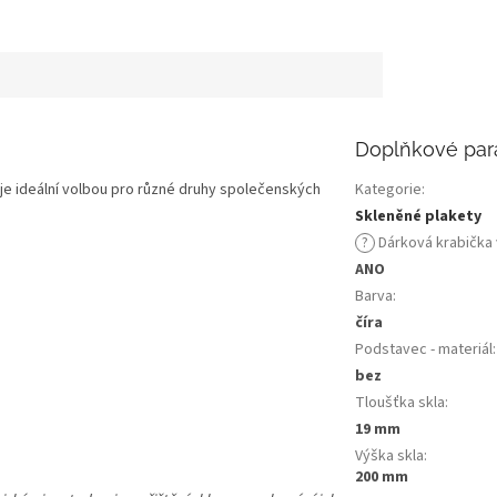
Doplňkové par
a je ideální volbou pro různé druhy společenských
Kategorie
:
Skleněné plakety
?
Dárková krabička
ANO
Barva
:
číra
Podstavec - materiál
:
bez
Tloušťka skla
:
19 mm
Výška skla
:
200 mm