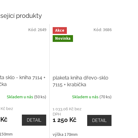
sející produkty
Kód:
2649
Kód:
3686
Akce
Novinka
ta sklo - kniha 7114 +
plaketa kniha dřevo-sklo
čka
7115 + krabička
Skladem u nás
(50 ks)
Skladem u nás
(70 ks)
 Kč bez
1 033,06 Kč bez
DPH
 Kč
1 250 Kč
DETAIL
DETAIL
 150mm
výška 170mm