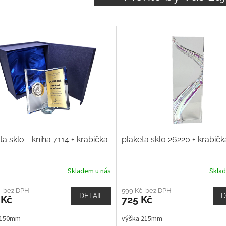
ta sklo - kniha 7114 + krabička
plaketa sklo 26220 + krabičk
Skladem u nás
Skla
č bez DPH
599 Kč bez DPH
DETAIL
D
 Kč
725 Kč
 150mm
výška 215mm