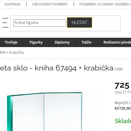
DOPRAVA
OBCHODNÍ PODMÍNKY
PODMÍNKY OCHRANY OSOBNÍC
HLEDAT
Trofeje
Figurky
Diplomy
Talíře
Reklamní před
7494 + krabička
eta sklo - kniha 67494 + krabička
1498
725
599,17 K
Měrná
Nejnižší 
cena:
Kč725,00
Sklad