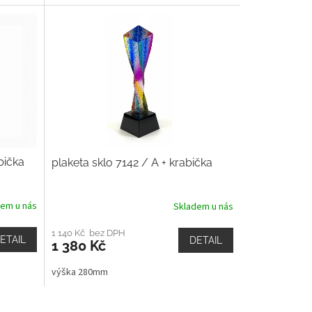
bička
plaketa sklo 7142 / A + krabička
dem u nás
Skladem u nás
1 140 Kč bez DPH
ETAIL
DETAIL
1 380 Kč
výška 280mm