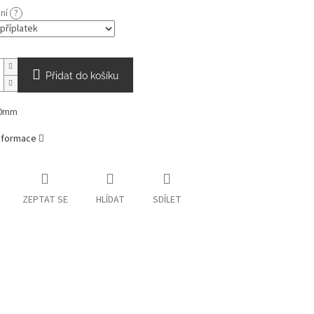
ání
?
Přidat do košíku
00mm
informace
ZEPTAT SE
HLÍDAT
SDÍLET