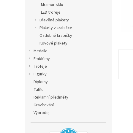
n
Mramor-sklo
e
LED trofeje
l
Dřevěné plakety
Plakety v krabičce
Ozdobné krabičky
Kovové plakety
Medaile
Emblémy
Trofeje
Figurky
Diplomy
Talíře
Reklamní předměty
Gravírování
Výprodej