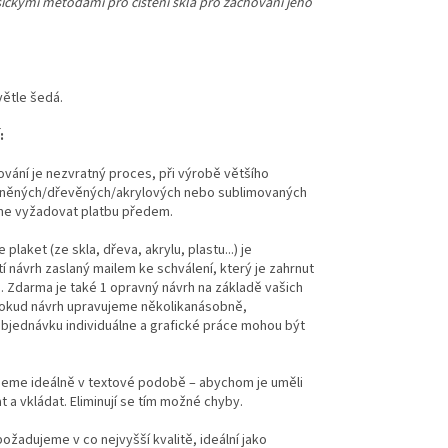
asickými metodami pro čištění skla pro zachování jeho
větle šedá.
:
ování je nezvratný proces, při výrobě většího
eněných/dřevěných/akrylových nebo sublimovaných
me vyžadovat platbu předem.
plaket (ze skla, dřeva, akrylu, plastu...) je
 návrh zaslaný mailem ke schválení, který je zahrnut
e. Zdarma je také 1 opravný návrh na základě vašich
Pokud návrh upravujeme několikanásobně,
jednávku individuálne a grafické práce mohou být
eme ideálně v textové podobě – abychom je uměli
 a vkládat. Eliminují se tím možné chyby.
ožadujeme v co nejvyšší kvalitě, ideální jako