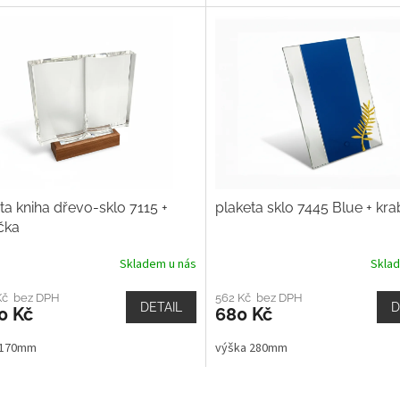
ta kniha dřevo-sklo 7115 +
plaketa sklo 7445 Blue + kra
čka
Skladem u nás
Skla
 Kč bez DPH
562 Kč bez DPH
DETAIL
D
0 Kč
680 Kč
 170mm
výška 280mm