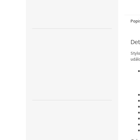
Popi
Det
Stylo
událo