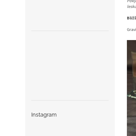
Pokyn
lesk
Bliž
Graví
Instagram