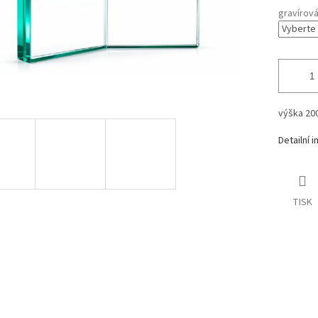
gravírov
výška 2
Detailní 
TISK