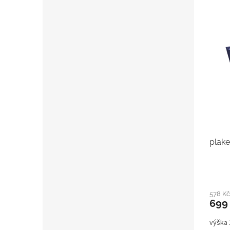
plake
578 K
699
výška