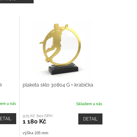
a
plaketa sklo 30804 G + krabička
dem u nás
Skladem u nás
975 Kč bez DPH
ETAIL
DETAIL
1 180 Kč
výška 205 mm