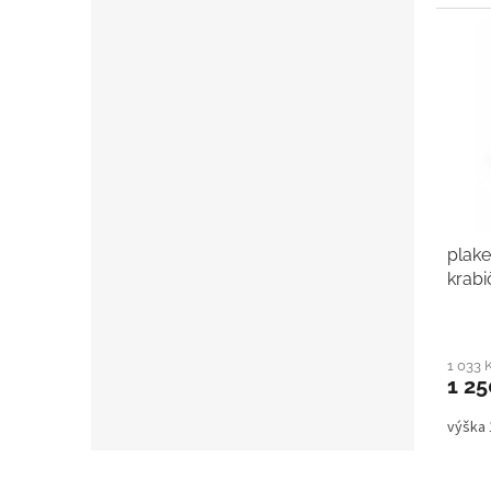
plake
krabi
1 033
1 25
výška
Z
á