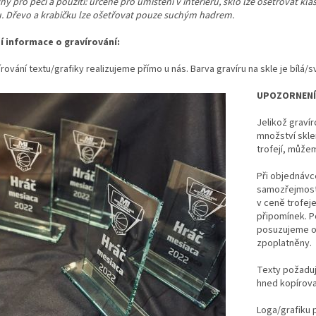
y pro péči a použití: určené pro umístění v interiéru, sklo lze ošetřovat kl
u. Dřevo a krabičku lze ošetřovat pouze suchým hadrem.
ší informace o gravírování:
rování textu/grafiky realizujeme přímo u nás. Barva gravíru na skle je bílá/s
UPOZORNENÍ
Jelikož gravír
množství skl
trofejí, může
Při objednávce 
samozřejmostí
v ceně trofej
připomínek. 
posuzujeme ob
zpoplatněny.
Texty požaduj
hned kopírovat
Loga/grafiku p