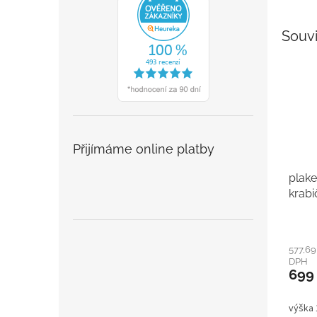
Souvi
Přijímáme online platby
plake
krabi
577,69
DPH
699
výška