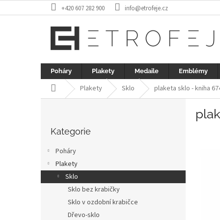
Přejít
+420 607 282 900
info@etrofeje.cz
na
obsah
Poháry
Plakety
Medaile
Emblémy
Domů
Plakety
Sklo
plaketa sklo - kniha 6
P
plak
o
Přeskočit
s
kategorie
Kategorie
t
r
Poháry
a
Plakety
n
Sklo
n
í
Sklo bez krabičky
p
Sklo v ozdobní krabičce
a
Dřevo-sklo