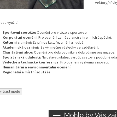
vektory/křivk
sti využití:
Sportovní soutěže:
Ocenění pro vítěze a sportovce.
Korporátní ocenění:
Pro ocenění zaměstnanců a firemních úspěchů.
Kulturní a umění:
Za přínos kultuře, umění a hudbě.
Akademická ocenění:
Za výjimečné výsledky ve vzdělávání.
Charitativní akce:
Ocenění pro dobrovolníky a dobročinné organizace.
Společenské události:
Na oslavy, jubilea, výročí, svatby a podobné udál
Vědecké a technické konference:
Pro ocenění výzkumu a inovací.
Humanitární a environmentální ocenění
Regionální a místní soutěže
ontrast mode
Mohlo by Vás zaj