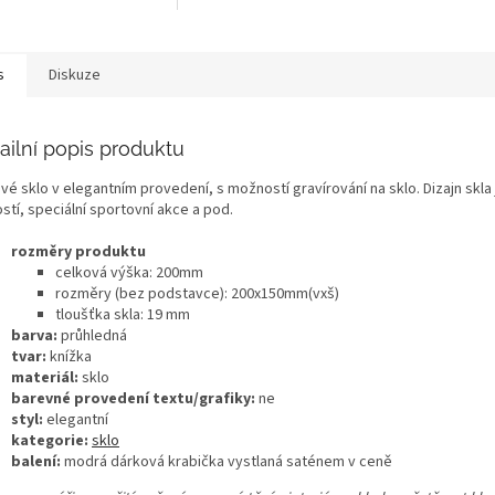
s
Diskuze
ailní popis produktu
vé sklo v elegantním provedení, s možností gravírování na sklo. Dizajn skl
stí, speciální sportovní akce a pod.
rozměry produktu
celková výška: 200mm
rozměry (bez podstavce): 200x150mm(vxš)
tloušťka skla: 19 mm
barva:
průhledná
tvar:
knížka
materiál:
sklo
barevné provedení textu/grafiky:
ne
styl:
elegantní
kategorie:
sklo
balení:
modrá dárková krabička vystlaná saténem v ceně