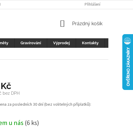
H ÚDAJŮ
FOTOGALERIE
KONTAKTY
Přihlášení
REKLAMACE
DŮLEŽI
NÁKUPNÍ
Prázdný košík
KOŠÍK
měty
Gravírování
Výprodej
Kontakty
Blog
 Kč
č
bez DPH
cena za posledních 30 dní (bez volitelných příplatků):
em u nás
(6 ks)