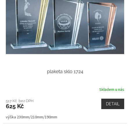
plaketa sklo 1724
Skladem u nás
517 Kč bez DPH
DETAIL
625 Kč
výška 230mm/210mm/190mm