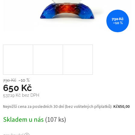
730 Kč
–10 %
730 Kč
–10 %
650 Kč
537,19 Kč
bez DPH
Měrná
Nejnižší cena za posledních 30 dní (bez volitelných příplatků):
Kč650,00
cena:
Skladem u nás
(107 ks)