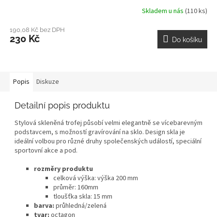
Skladem u nás
(110 ks)
190,08 Kč bez DPH
230 Kč
Do košíku
Popis
Diskuze
Detailní popis produktu
Stylová skleněná trofej působí velmi elegantně se vícebarevným
podstavcem, s možností gravírování na sklo. Design skla je
ideální volbou pro různé druhy společenských událostí, speciální
sportovní akce a pod.
rozměry produktu
celková výška: výška 200 mm
průměr: 160mm
tloušťka skla: 15 mm
barva:
průhledná/zelená
tvar:
octagon