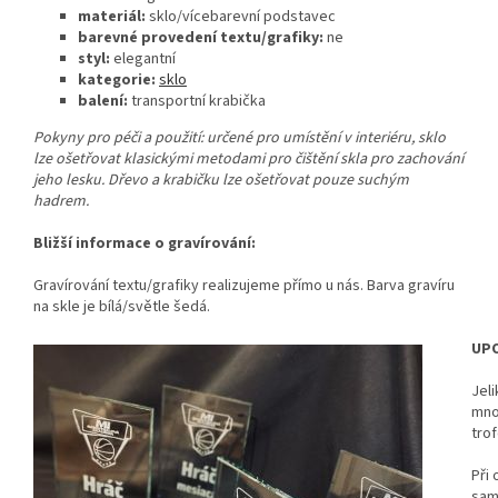
materiál:
sklo/vícebarevní podstavec
barevné provedení textu/grafiky:
ne
styl:
elegantní
kategorie:
sklo
balení:
transportní krabička
Pokyny pro péči a použití: určené pro umístění v interiéru, sklo
lze ošetřovat klasickými metodami pro čištění skla pro zachování
jeho lesku. Dřevo a krabičku lze ošetřovat pouze suchým
hadrem.
Bližší informace o gravírování:
Gravírování textu/grafiky realizujeme přímo u nás. Barva gravíru
na skle je bílá/světle šedá.
UPO
Jeli
mno
tro
Při 
sam