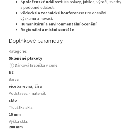
Společenské události:
Na oslavy, jubilea, výročí, svatby
a podobné události.
Vědecké a technické konference:
Pro ocenění
výzkumu a inovací.
Humanitární a environmentální ocenění
Regionální a místní soutěže
Doplňkové parametry
Kategorie
:
Skleněné plakety
?
Dárková krabička v ceně
:
NE
Barva
:
vícebarevná, číra
Podstavec - materiál
:
sklo
Tloušťka skla
:
15 mm
Výška skla
:
200 mm