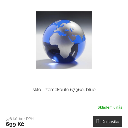
sklo - zeměkoule 67360, blue
Skladem u nás
578 Kč bez DPH
Do košíku
699 Kč