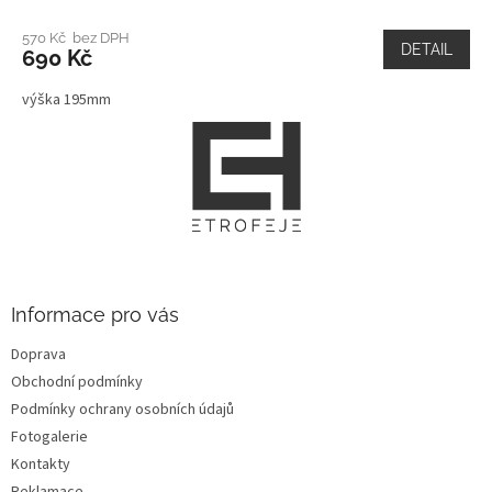
570 Kč bez DPH
DETAIL
690 Kč
výška 195mm
Z
á
p
a
t
í
Informace pro vás
Doprava
Obchodní podmínky
Podmínky ochrany osobních údajů
Fotogalerie
Kontakty
Reklamace