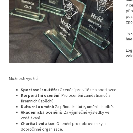
v c
při
pos
zpo
Tex
hned
Loga
vek
Možnosti využití:
Sportovní soutěže:
Ocenění pro vítěze a sportovce.
Korporátní ocenění:
Pro ocenění zaměstnanců a
firemních úspěchů.
Kulturní a umění:
Za přínos kultuře, umění a hudbě.
Akademická ocenění:
Za výjimečné výsledky ve
vzdělávání.
Charitativní akce:
Ocenění pro dobrovolníky a
dobročinné organizace.