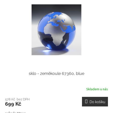
sklo - zeměkoule 67360, blue
Skladem u nás
578 Kč bez DPH
Do košíku
699 Kč