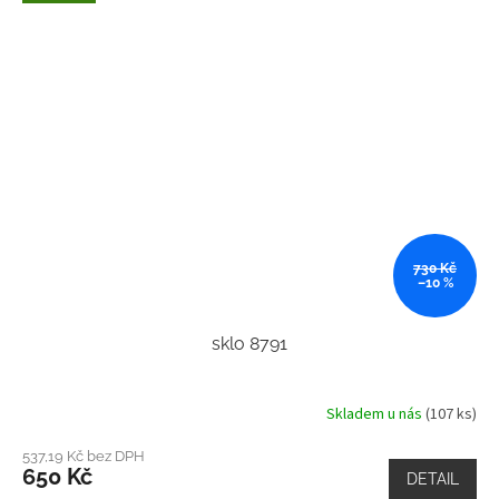
730 Kč
–10 %
sklo 8791
Skladem u nás
(107 ks)
537,19 Kč bez DPH
650 Kč
DETAIL