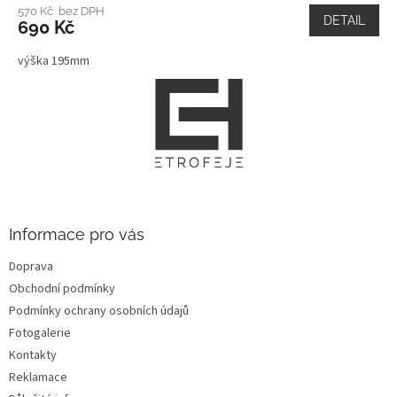
570 Kč bez DPH
DETAIL
690 Kč
výška 195mm
Z
á
p
a
t
í
Informace pro vás
Doprava
Obchodní podmínky
Podmínky ochrany osobních údajů
Fotogalerie
Kontakty
Reklamace