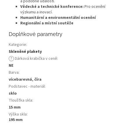
a podobné události.
Vědecké a technické konference:
Pro ocenění
výzkumu a inovací.
Humanitární a environmentální ocenění
Regionální a místní soutěže
Doplňkové parametry
Kategorie
:
Skleněné plakety
?
Dárková krabička v ceně
:
NE
Barva
:
vícebarevná, číra
Podstavec - materiál
:
sklo
Tloušťka skla
:
15 mm
Výška skla
:
195 mm