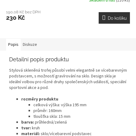
Skladem u nás
(110 ks)
190,08 Kč bez DPH
230 Kč
Do košíku
Popis
Diskuze
Detailní popis produktu
Stylová skleněná trofej působí velmi elegantně se vícebarevným
podstavcem, s možností gravírování na sklo. Design skla je
ideální volbou pro různé druhy společenských událostí, speciální
sportovní akce a pod.
rozměry produktu
celková výška: výška 195 mm
průměr: 160mm
tloušťka skla: 15 mm
barva:
průhledná/zelená
tvar:
kruh
materiál:
sklo/vícebarevní podstavec