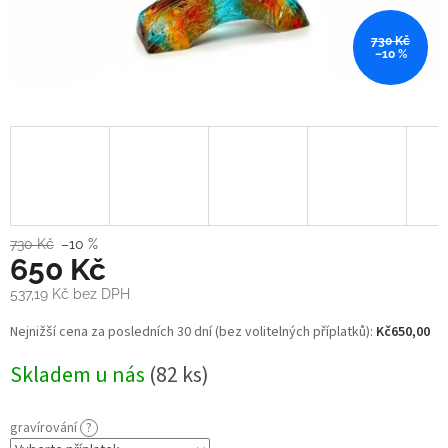
730 Kč
–10 %
730 Kč
–10 %
650 Kč
537,19 Kč
bez DPH
Měrná
Nejnižší cena za posledních 30 dní (bez volitelných příplatků):
Kč650,00
cena:
Skladem u nás
(82 ks)
gravírování
?