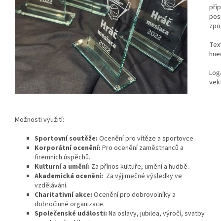
při
pos
zpo
Tex
hned
Loga
vek
Možnosti využití:
Sportovní soutěže:
Ocenění pro vítěze a sportovce.
Korporátní ocenění:
Pro ocenění zaměstnanců a
firemních úspěchů.
Kulturní a umění:
Za přínos kultuře, umění a hudbě.
Akademická ocenění:
Za výjimečné výsledky ve
vzdělávání.
Charitativní akce:
Ocenění pro dobrovolníky a
dobročinné organizace.
Společenské události:
Na oslavy, jubilea, výročí, svatby