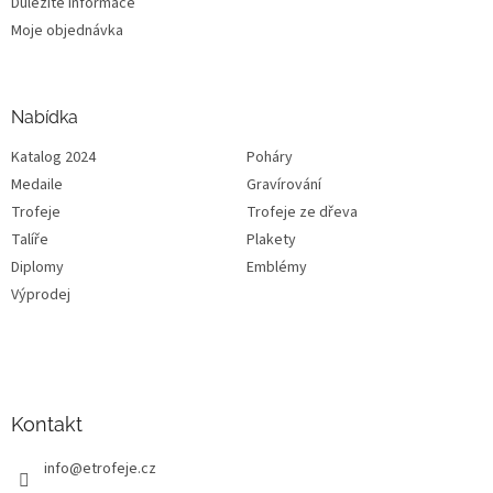
Důležité informace
Moje objednávka
Nabídka
Katalog 2024
Poháry
Medaile
Gravírování
Trofeje
Trofeje ze dřeva
Talíře
Plakety
Diplomy
Emblémy
Výprodej
Kontakt
info
@
etrofeje.cz