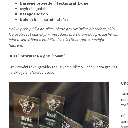
barevné provedení textu/grafiky:
ne
styl:
elegantní
kategorie:
sklo
balení:
transportní krabička
Pokyny pro péči a použití: určené pro umístění v interiéru, sklo
lze ošetřovat klasickými metodami pro čištění skla pro zachování
jeho lesku. Dřevo a krabičku lze ošetřovat pouze suchým
hadrem.
Bližší informace o gravírování:
Gravírování textu/grafiky realizujeme přímo u nás. Barva gravíru
na skle je bílá/světle šedá.
UPO
Jeli
mno
tro
Při 
sam
v c